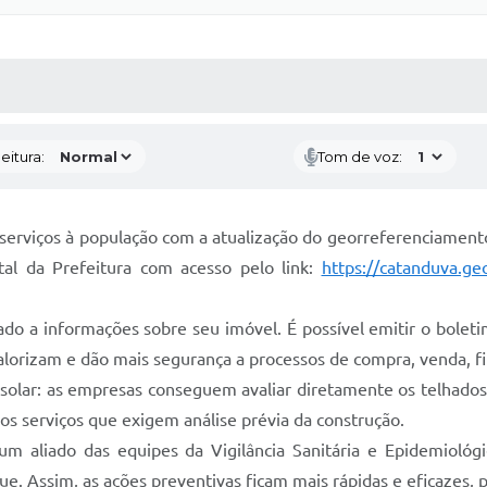
 MÍDIAS
RECEBA NOTÍCIAS
eitura:
Tom de voz:
serviços à população com a atualização do georreferenciament
rtal da Prefeitura com acesso pelo link:
https://catanduva.ge
ado a informações sobre seu imóvel. É possível emitir o bolet
valorizam e dão mais segurança a processos de compra, venda, f
a solar: as empresas conseguem avaliar diretamente os telhados
os serviços que exigem análise prévia da construção.
 aliado das equipes da Vigilância Sanitária e Epidemiológic
e. Assim, as ações preventivas ficam mais rápidas e eficazes,