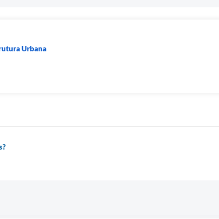
rutura Urbana
s?