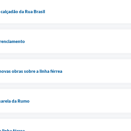
calçadão da Rua Brasil
erenciamento
ovas obras sobre a linha férrea
sarela da Rumo
 linha férrea