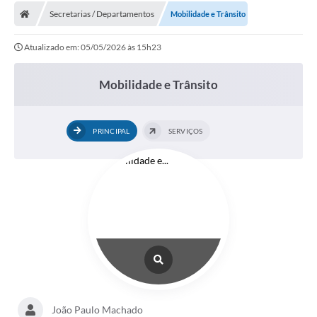
Secretarias / Departamentos
Mobilidade e Trânsito
Licitações / PCA
Atualizado em: 05/05/2026 às 15h23
Concessão Pública
Transparência
Mobilidade e Trânsito
Legislação
PRINCIPAL
SERVIÇOS
Contratos
Galeria de Fotos
Ouvidoria
Arquivos para Download
Carta de Serviços
Notícias
Obras
João Paulo Machado