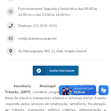
Galeria de Vídeos
Funcionamento: Segunda a Sexta-feira, das 09:00 às
Projetos
12:00 hrs e das 13:00 às 16:00 hrs
Links
Telefone: (17) 3531-9173
Telefones Úteis
smt@catanduva.sp.gov.br
A Prefeitura
Av. Maranguape, 965, Cj. Hab. Angelo Gavioli
Enquete
Jornal
Avaliar Informação
Agenda
SIC
Secretaria Municipal de Mobilidade e
Diário Oficial
Trânsito
(SMT)
coordena programas, estudos e projetos nas
áreas de trânsito, transportes urbanos e sistemas viários. A pasta
Contato
responde pelos serviços de sinalização, semáforos, fiscalização
de trânsito, transporte público coletivo, administração e
Editais