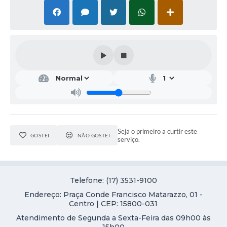
Galeria de Vídeos
Projetos
Links
Telefones Úteis
A Prefeitura
Enquete
Jornal
Seja o primeiro a curtir este
GOSTEI
NÃO GOSTEI
serviço.
Agenda
SIC
Telefone: (17) 3531-9100
Diário Oficial
Endereço: Praça Conde Francisco Matarazzo, 01 -
Centro | CEP: 15800-031
Contato
Atendimento de Segunda a Sexta-Feira das 09h00 às
Editais