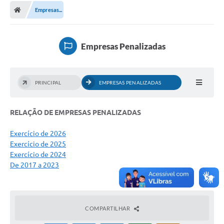
Empresas...
Licitações / PCA
Concessão Pública
Empresas Penalizadas
Transparência
Legislação
PRINCIPAL
EMPRESAS PENALIZADAS
Contratos
RELAÇÃO DE EMPRESAS PENALIZADAS
Galeria de Fotos
Ouvidoria
Exercício de 2026
Exercício de 2025
Arquivos para Download
Exercício de 2024
De 2017 a 2023
Carta de Serviços
Notícias
COMPARTILHAR
Obras