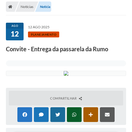
Notícias
Notícia
Licitações / PCA
Concessão Pública
AGO
12 AGO 2025
12
Transparência
PLANEJAMENTO
Legislação
Convite - Entrega da passarela da Rumo
Contratos
Galeria de Fotos
Ouvidoria
Arquivos para Download
COMPARTILHAR
Carta de Serviços
Notícias
Obras