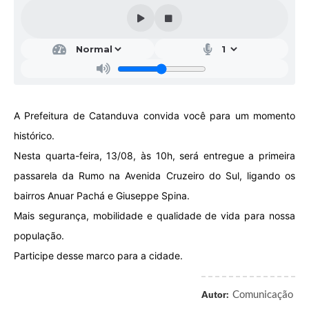
Galeria de Vídeos
Projetos
Links
Telefones Úteis
A Prefeitura de Catanduva convida você para um momento
A Prefeitura
histórico.
Enquete
Nesta quarta-feira, 13/08, às 10h, será entregue a primeira
Jornal
passarela da Rumo na Avenida Cruzeiro do Sul, ligando os
bairros Anuar Pachá e Giuseppe Spina.
Agenda
Mais segurança, mobilidade e qualidade de vida para nossa
SIC
população.
Diário Oficial
Participe desse marco para a cidade.
Contato
Comunicação
Autor:
Editais