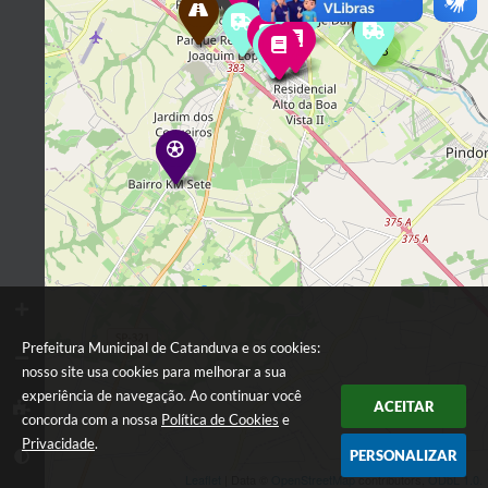
2
2
2
3
Prefeitura Municipal de Catanduva e os cookies:
nosso site usa cookies para melhorar a sua
experiência de navegação. Ao continuar você
ACEITAR
concorda com a nossa
Política de Cookies
e
Privacidade
.
PERSONALIZAR
Leaflet
| Data ©
OpenStreetMap
contributors,
ODbL 1.0.