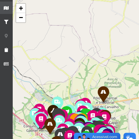
+
−
2
2
2
2