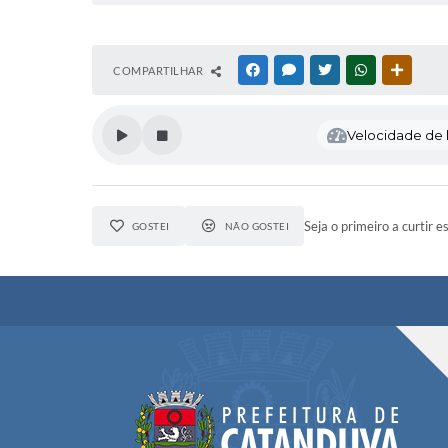
COMPARTILHAR
FACEBOOK
MESSENGER
TWITTER
WHATSAPP
OUTRAS
Velocidade de l
Seja o primeiro a curtir e
GOSTEI
NÃO GOSTEI