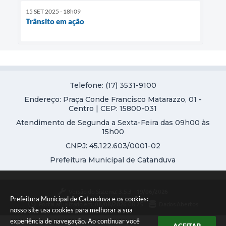
15 SET 2025 - 18h09
Trânsito em ação
Telefone: (17) 3531-9100
Endereço: Praça Conde Francisco Matarazzo, 01 -
Centro | CEP: 15800-031
Atendimento de Segunda a Sexta-Feira das 09h00 às
15h00
CNPJ: 45.122.603/0001-02
Prefeitura Municipal de Catanduva
Versão do Sistema:
3.5.3 - 19/06/2026
Prefeitura Municipal de Catanduva e os cookies:
Portal atualizado em:
08/08/2026 08:25
Dados Abertos
nosso site usa cookies para melhorar a sua
experiência de navegação. Ao continuar você