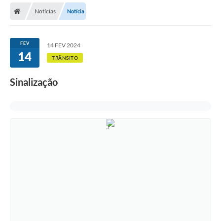
Notícias
Notícia
Licitações / PCA
Concessão Pública
FEV
14 FEV 2024
14
Transparência
TRÂNSITO
Legislação
Sinalização
Contratos
Galeria de Fotos
Ouvidoria
Arquivos para Download
Carta de Serviços
Notícias
Obras