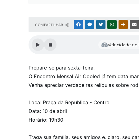
COMPARTILHAR
FACEBOOK
MESSENGER
TWITTER
WHATSAPP
OUTRAS
Velocidade de l
Prepare-se para sexta-feira!
O Encontro Mensal Air Cooled já tem data ma
Venha apreciar verdadeiras relíquias sobre ro
Loca: Praça da República - Centro
Data: 10 de abril
Horário: 19h30
Traga sua família, seus amigos e, claro, seu car