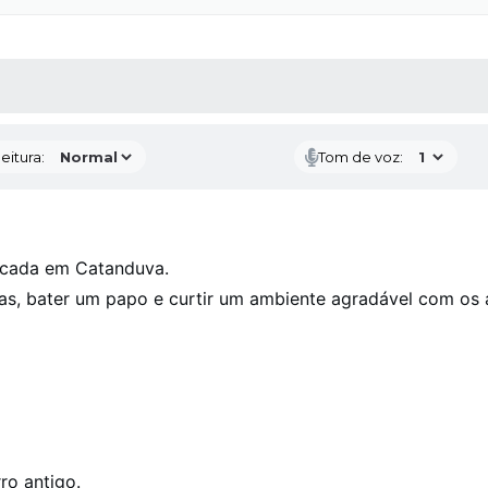
 MÍDIAS
RECEBA NOTÍCIAS
eitura:
Tom de voz:
rcada em Catanduva.
das, bater um papo e curtir um ambiente agradável com os a
ro antigo.