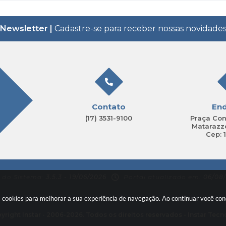
Newsletter |
Cadastre-se para receber nossas novidade
Contato
En
(17) 3531-9100
Praça Con
Matarazzo
Cep: 
 do Sistema:
3.5.3 - 19/06/2026
Portal atualizado em:
06/08/
sa cookies para melhorar a sua experiência de navegação. Ao continuar você c
yright Instar - 2006-2026. Todos os direitos reservados -
Instar Tecn