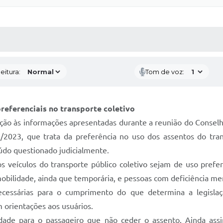
 MÍDIAS
RECEBA NOTÍCIAS
eitura:
Tom de voz:
preferenciais no transporte coletivo
ção às informações apresentadas durante a reunião do Conselh
5/2023, que trata da preferência no uso dos assentos do tran
eúdo questionado judicialmente.
s veículos do transporte público coletivo sejam de uso prefe
mobilidade, ainda que temporária, e pessoas com deficiência men
necessárias para o cumprimento do que determina a legislaç
 orientações aos usuários.
idade para o passageiro que não ceder o assento. Ainda ass