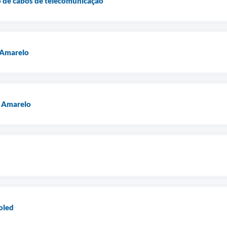
 de cabos de telecomunicação
 Amarelo
 Amarelo
oled