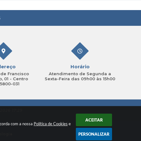
s
dereço
Horário
de Francisco
Atendimento de Segunda a
, 01 - Centro
Sexta-Feira das 09h00 às 15h00
15800-031
2026 17:29
ACEITAR
oncorda com a nossa
Política de Cookies
e
ologia
PERSONALIZAR