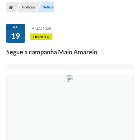
Notícias
Notícia
Licitações / PCA
Concessão Pública
MAI
19 MAI 2026
19
Transparência
TRÂNSITO
Legislação
Segue a campanha Maio Amarelo
Contratos
Galeria de Fotos
Ouvidoria
Arquivos para Download
Carta de Serviços
Notícias
Obras