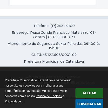
Telefone: (17) 3531-9100
Endereço: Praça Conde Francisco Matarazzo, 01 -
Centro | CEP: 15800-031
Atendimento de Segunda a Sexta-Feira das 09h00 às
15h00
CNPJ: 45.122.603/0001-02
Prefeitura Municipal de Catanduva
Versão do Sistema:
3.5.3 - 19/06/2026
Prefeitura Municipal de Catanduva e os cookies:
Portal atualizado em:
08/08/2026 08:25
Dados Abertos
nosso site usa cookies para melhorar a sua
experiência de navegação. Ao continuar você
ACEITAR
concorda com a nossa
Política de Cookies
e
Copyright Instar - 2006-2026. Todos os direitos reservados -
Privacidade
.
Instar Tecnologia
PERSONALIZAR