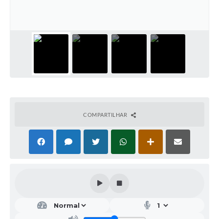
Galeria de Vídeos
Projetos
Links
Telefones Úteis
A Prefeitura
Enquete
COMPARTILHAR
Jornal
Agenda
SIC
Diário Oficial
Contato
Editais