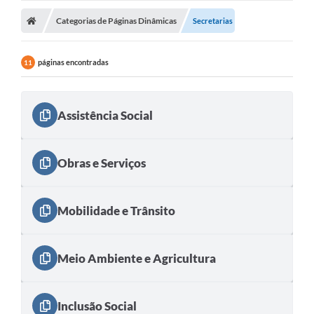
Categorias de Páginas Dinâmicas
Licitações / PCA
Secretarias
Concessão Pública
páginas encontradas
11
Transparência
Legislação
Assistência Social
Contratos
Galeria de Fotos
Obras e Serviços
Ouvidoria
Mobilidade e Trânsito
Arquivos para Download
Carta de Serviços
Meio Ambiente e Agricultura
Notícias
Obras
Inclusão Social