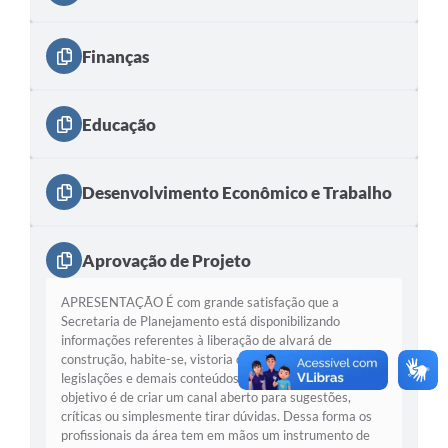
Galeria de Vídeos
Projetos
Finanças
Links
Educação
Telefones Úteis
A Prefeitura
Desenvolvimento Econômico e Trabalho
Enquete
Jornal
Aprovação de Projeto
Agenda
APRESENTAÇÃO É com grande satisfação que a
Secretaria de Planejamento está disponibilizando
SIC
informações referentes à liberação de alvará de
construção, habite-se, vistoria de obra, certidões,
Diário Oficial
legislações e demais conteúdos relacionados. Nosso
objetivo é de criar um canal aberto para sugestões,
Contato
críticas ou simplesmente tirar dúvidas. Dessa forma os
profissionais da área tem em mãos um instrumento de
Editais