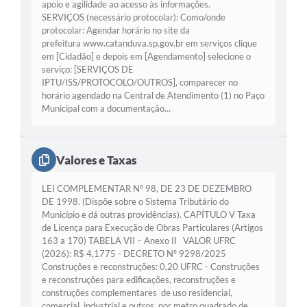
apoio e agilidade ao acesso às informações.
SERVIÇOS (necessário protocolar): Como/onde
protocolar: Agendar horário no site da
prefeitura www.catanduva.sp.gov.br em serviços clique
em [Cidadão] e depois em [Agendamento] selecione o
serviço: [SERVIÇOS DE
IPTU/ISS/PROTOCOLO/OUTROS], comparecer no
horário agendado na Central de Atendimento (1) no Paço
Municipal com a documentação...
Valores e Taxas
LEI COMPLEMENTAR Nº 98, DE 23 DE DEZEMBRO
DE 1998. (Dispõe sobre o Sistema Tributário do
Município e dá outras providências). CAPÍTULO V Taxa
de Licença para Execução de Obras Particulares (Artigos
163 a 170) TABELA VII – Anexo II VALOR UFRC
(2026): R$ 4,1775 - DECRETO Nº 9298/2025
Construções e reconstruções: 0,20 UFRC - Construções
e reconstruções para edificações, reconstruções e
construções complementares de uso residencial,
comercial, industrial e outros, por metro quadrado de