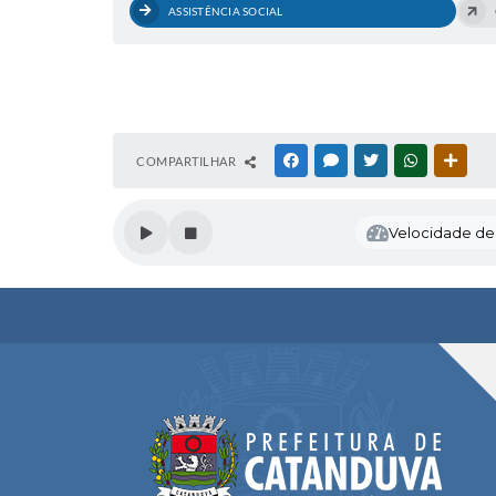
ASSISTÊNCIA SOCIAL
COMPARTILHAR
FACEBOOK
MESSENGER
TWITTER
WHATSAPP
OUTR
Velocidade de l