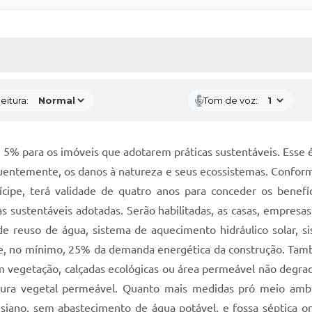
 MÍDIAS
RECEBA NOTÍCIAS
eitura:
Tom de voz:
 5% para os imóveis que adotarem práticas sustentáveis. Esse é
uentemente, os danos à natureza e seus ecossistemas. Conforme
ícipe, terá validade de quatro anos para conceder os benefí
 sustentáveis adotadas. Serão habilitadas, as casas, empresa
e reuso de água, sistema de aquecimento hidráulico solar, si
 de, no mínimo, 25% da demanda energética da construção. Tamb
m vegetação, calçadas ecológicas ou área permeável não degrad
tura vegetal permeável. Quanto mais medidas pró meio ambi
esiano, sem abastecimento de água potável, e fossa séptica o