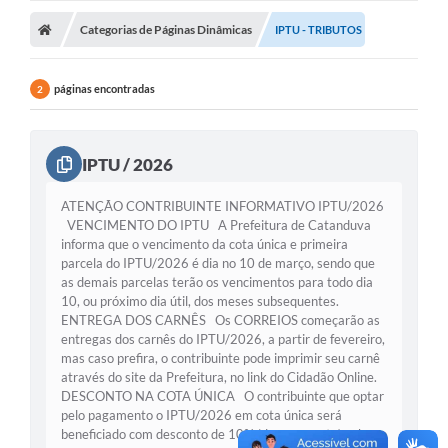
Categorias de Páginas Dinâmicas
Licitações / PCA
IPTU - TRIBUTOS
Concessão Pública
páginas encontradas
2
Transparência
Legislação
IPTU / 2026
Contratos
ATENÇÃO CONTRIBUINTE INFORMATIVO IPTU/2026
VENCIMENTO DO IPTU A Prefeitura de Catanduva
Galeria de Fotos
informa que o vencimento da cota única e primeira
parcela do IPTU/2026 é dia no 10 de março, sendo que
Ouvidoria
as demais parcelas terão os vencimentos para todo dia
10, ou próximo dia útil, dos meses subsequentes.
Arquivos para Download
ENTREGA DOS CARNÊS Os CORREIOS começarão as
entregas dos carnês do IPTU/2026, a partir de fevereiro,
Carta de Serviços
mas caso prefira, o contribuinte pode imprimir seu carnê
através do site da Prefeitura, no link do Cidadão Online.
Notícias
DESCONTO NA COTA ÚNICA O contribuinte que optar
pelo pagamento o IPTU/2026 em cota única será
Obras
beneficiado com desconto de 10% (dez por cento) sobre o