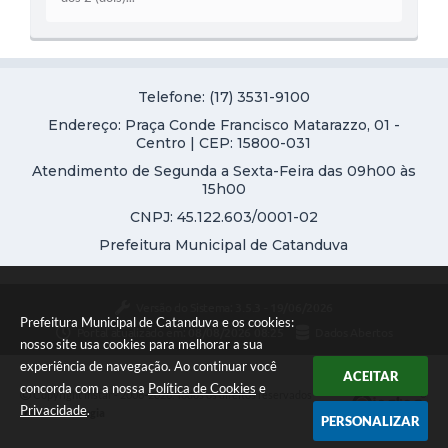
Telefone: (17) 3531-9100
Endereço: Praça Conde Francisco Matarazzo, 01 -
Centro | CEP: 15800-031
Atendimento de Segunda a Sexta-Feira das 09h00 às
15h00
CNPJ: 45.122.603/0001-02
Prefeitura Municipal de Catanduva
Versão do Sistema:
3.5.3 - 19/06/2026
Prefeitura Municipal de Catanduva e os cookies:
Portal atualizado em:
08/08/2026 08:25
Dados Abertos
nosso site usa cookies para melhorar a sua
experiência de navegação. Ao continuar você
ACEITAR
concorda com a nossa
Política de Cookies
e
Copyright Instar - 2006-2026. Todos os direitos reservados -
Privacidade
.
Instar Tecnologia
PERSONALIZAR