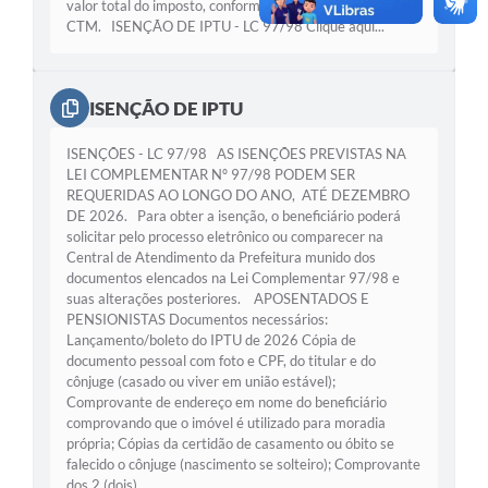
valor total do imposto, conforme disposto no art. 86 do
Galeria de Vídeos
CTM. ISENÇÃO DE IPTU - LC 97/98 Clique aqui...
Projetos
Links
ISENÇÃO DE IPTU
Telefones Úteis
ISENÇÕES - LC 97/98 AS ISENÇÕES PREVISTAS NA
LEI COMPLEMENTAR Nº 97/98 PODEM SER
A Prefeitura
REQUERIDAS AO LONGO DO ANO, ATÉ DEZEMBRO
DE 2026. Para obter a isenção, o beneficiário poderá
Enquete
solicitar pelo processo eletrônico ou comparecer na
Central de Atendimento da Prefeitura munido dos
Jornal
documentos elencados na Lei Complementar 97/98 e
suas alterações posteriores. APOSENTADOS E
Agenda
PENSIONISTAS Documentos necessários:
Lançamento/boleto do IPTU de 2026 Cópia de
SIC
documento pessoal com foto e CPF, do titular e do
cônjuge (casado ou viver em união estável);
Diário Oficial
Comprovante de endereço em nome do beneficiário
comprovando que o imóvel é utilizado para moradia
Contato
própria; Cópias da certidão de casamento ou óbito se
falecido o cônjuge (nascimento se solteiro); Comprovante
Editais
dos 2 (dois)...