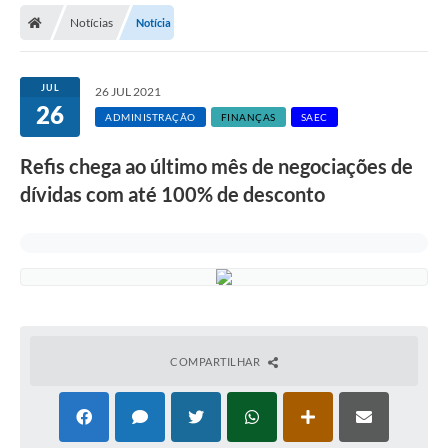
Notícias
Notícia
Licitações / PCA
Concessão Pública
JUL
26 JUL 2021
26
Transparência
ADMINISTRAÇÃO
FINANÇAS
SAEC
Legislação
Refis chega ao último mês de negociações de
Contratos
dívidas com até 100% de desconto
Galeria de Fotos
Ouvidoria
Arquivos para Download
Carta de Serviços
COMPARTILHAR
Notícias
Obras