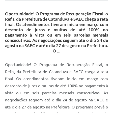
Galeria de Vídeos
Oportunidade! O Programa de Recuperação Fiscal, o
Projetos
Refis, da Prefeitura de Catanduva e SAEC chega à reta
Links
final. Os atendimentos tiveram início em março com
desconto de juros e multas de até 100% no
Telefones Úteis
pagamento à vista ou em seis parcelas mensais
consecutivas. As negociações seguem até o dia 24 de
A Prefeitura
agosto na SAEC e até o dia 27 de agosto na Prefeitura.
O …
Enquete
Jornal
Oportunidade! O Programa de Recuperação Fiscal, o
Refis, da Prefeitura de Catanduva e SAEC chega à reta
Agenda
final. Os atendimentos tiveram início em março com
SIC
desconto de juros e multas de até 100% no pagamento à
Diário Oficial
vista ou em seis parcelas mensais consecutivas. As
negociações seguem até o dia 24 de agosto na SAEC e
Contato
até o dia 27 de agosto na Prefeitura. O programa prevê o
Editais