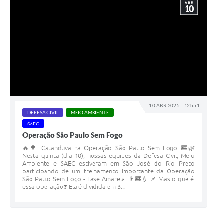
ABR
10
10 ABR 2025 - 12h51
DEFESA CIVIL
MEIO AMBIENTE
SAEC
Operação São Paulo Sem Fogo
🔥🌳 Catanduva na Operação São Paulo Sem Fogo 🚒🌿
Nesta quinta (dia 10), nossas equipes da Defesa Civil, Meio
Ambiente e SAEC estiveram em São José do Rio Preto
participando de um treinamento importante da Operação
São Paulo Sem Fogo - Fase Amarela. 👨‍🚒💧 📌 Mas o que é
essa operação❓ Ela é dividida em 3...