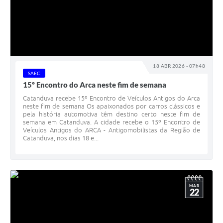
18 ABR 2026 - 07h48
SAEC
15º Encontro do Arca neste fim de semana
Catanduva recebe 15º Encontro de Veículos Antigos do Arca
neste fim de semana Os apaixonados por carros clássicos e
pela história automotiva têm destino certo neste fim de
semana em Catanduva. A cidade recebe o 15º Encontro de
Veículos Antigos do ARCA - Antigomobilistas da Região de
Catanduva, nos dias 18 e...
MAR
22