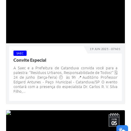
19 JUN 2025 - 07h01
SAEC
Convite Especial
A Saec e a Prefeitura de Catanduva convida você para a
palestra: “Resíduos Urbanos, Responsabilidade de Todos!” 🗓
24 de junho (terça-feira) 🕘 às 9h 📍Auditório Professor
Edgard Antunes - Paço Municipal - Catanduva/SP O evento
contará com a presença do especialista Dr. Carlos R. V. Silva
Filho,...
JUN
05