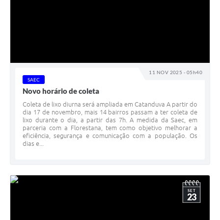
11 NOV 2025 - 05h40
SAEC
Novo horário de coleta
Coleta de lixo diurna será ampliada em Catanduva A partir do
dia 17 de novembro, mais 14 bairros passam a ter coleta de
lixo durante o dia, a partir das 7h. A medida da Saec, em
parceria com a Florestana, tem como objetivo melhorar a
eficiência, segurança e comunicação com a população. Os
dias e...
SET
23