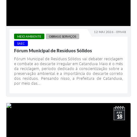
12 MAI 2026 - 09h48
MEIO AMBIENTE
OBRAS E SERVIÇOS
SAEC
Fórum Municipal de Resíduos Sólidos
Fórum Municipal de Resíduos Sólidos vai debater reciclagem
e combate ao descarte irregular em Catanduva Maio é o mês
da reciclagem, período dedicado à conscientização sobre a
preservação ambiental e a importância do descarte correto
dos resíduos. Pensando nisso, a Prefeitura de Catanduva,
por meio das...
ABR
18