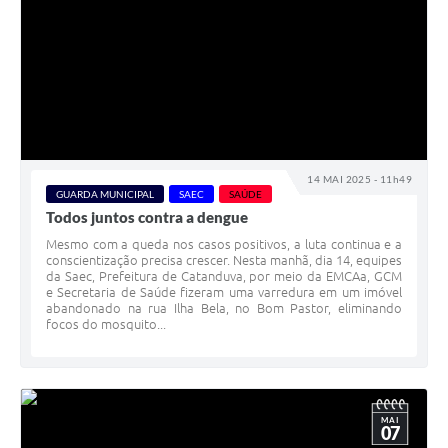
14 MAI 2025 - 11h49
GUARDA MUNICIPAL
SAEC
SAÚDE
Todos juntos contra a dengue
Mesmo com a queda nos casos positivos, a luta continua e a
conscientização precisa crescer. Nesta manhã, dia 14, equipes
da Saec, Prefeitura de Catanduva, por meio da EMCAa, GCM
e Secretaria de Saúde fizeram uma varredura em um imóvel
abandonado na rua Ilha Bela, no Bom Pastor, eliminando
focos do mosquito...
MAI
07