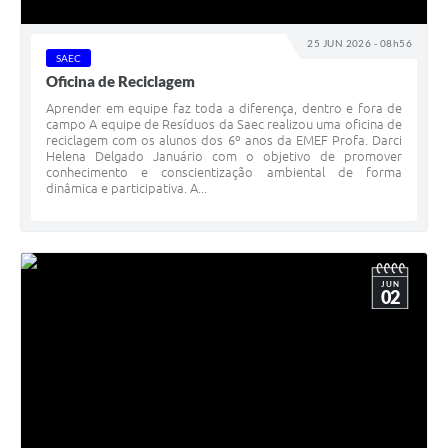
25 JUN 2026 - 08h56
SAEC
Oficina de Reciclagem
Aprender em equipe faz toda a diferença, dentro e fora de
campo A equipe de Resíduos da Saec realizou uma oficina de
reciclagem com os alunos dos 6º anos da EMEF Profa. Darci
Helena Delgado Januário com o objetivo de promover
conhecimento e conscientização ambiental de forma
dinâmica e participativa. A...
JUN
02