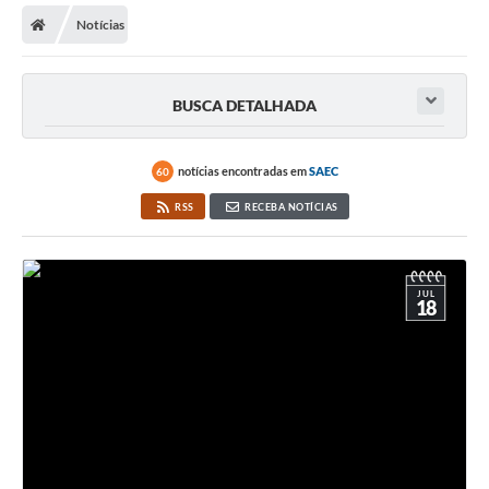
Notícias
Licitações / PCA
Concessão Pública
BUSCA DETALHADA
Transparência
Legislação
notícias encontradas em
SAEC
60
Contratos
RSS
RECEBA NOTÍCIAS
Galeria de Fotos
Ouvidoria
JUL
18
Arquivos para Download
Carta de Serviços
Notícias
Obras