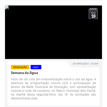
MAR
18
18 MAR 2024 - 11h04
EDUCAÇÃO
SAEC
Semana da Água
Início de um ciclo de conscientização sobre o uso da água. A
abertura da programação ocorre com a participação de
alunos da Rede Municipal de Educação, com apresentação
musical e roda de conversa, no Teatro Municipal Aniz Pachá,
na manhã desta segunda-feira, dia 18. As atividades são
desenvolvidas pela...