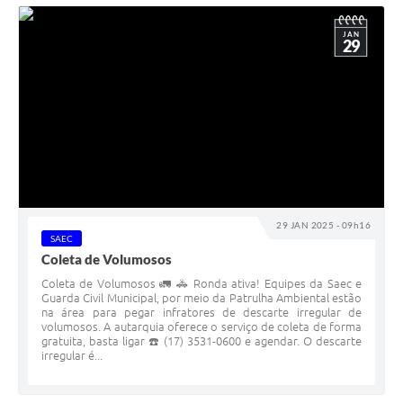
JAN
29
29 JAN 2025 - 09h16
SAEC
Coleta de Volumosos
Coleta de Volumosos 🚛 🚓 Ronda ativa! Equipes da Saec e
Guarda Civil Municipal, por meio da Patrulha Ambiental estão
na área para pegar infratores de descarte irregular de
volumosos. A autarquia oferece o serviço de coleta de forma
gratuita, basta ligar ☎️ (17) 3531-0600 e agendar. O descarte
irregular é...