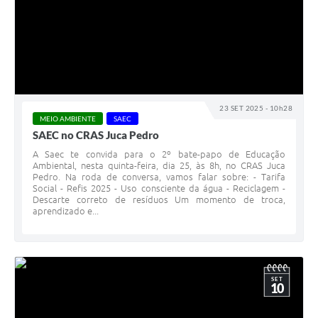
23 SET 2025 - 10h28
MEIO AMBIENTE
SAEC
SAEC no CRAS Juca Pedro
A Saec te convida para o 2º bate-papo de Educação
Ambiental, nesta quinta-feira, dia 25, às 8h, no CRAS Juca
Pedro. Na roda de conversa, vamos falar sobre: - Tarifa
Social - Refis 2025 - Uso consciente da água - Reciclagem -
Descarte correto de resíduos Um momento de troca,
aprendizado e...
SET
10