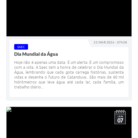
22 MAR 2026 - 07h38
SAEC
Dia Mundial da Água
Hoje não é apenas uma data. É um alerta. É um compromisso
com a vida. A Saec tem a honra de celebrar o Dia Mundial da
Água, lembrando que cada gota carrega histórias, sustenta
vidas e desenha o futuro de Catanduva.. São mais de 60 mil
hidrômetros que leva água até cada lar, cada família, um
trabalho diário...
JAN
07