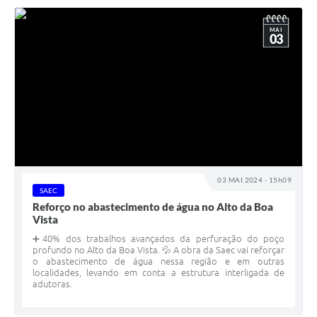
MAI
03
03 MAI 2024 - 15h09
SAEC
Reforço no abastecimento de água no Alto da Boa
Vista
➕40% dos trabalhos avançados da perfuração do poço
profundo no Alto da Boa Vista. 💦 A obra da Saec vai reforçar
o abastecimento de água nessa região e em outras
localidades, levando em conta a estrutura interligada de
adutoras.