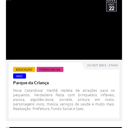
OUT
22
22 OUT 2023 - 17h34
EDUCAÇÃO
FUNDO SOCIAL
SAEC
Parque da Criança
Nova Catanduva! Manhã repleta de atrações para os
pequenos. Verdadeira festa com brinquedos infláveis,
pipoca, algodão-doce, sorvete, pintura em rosto,
personagens vivos, música, serviços de saúde e muito mais.
Realização: Prefeitura, Fundo Social e Saec.