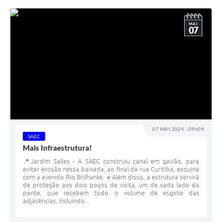
MAI
07
07 MAI 2024 - 09h09
SAEC
Mais Infraestrutura!
📍Jardim Salles - A SAEC construiu canal em gavião, para
evitar erosão nessa baixada, ao final da rua Curitiba, esquina
com a avenida Rio Brilhante. 🔹Além disso, a estrutura servirá
de proteção aos dois poços de visita, um de cada lado da
ponte, que recebem todo o volume de esgoto das
adjacências, incluindo...