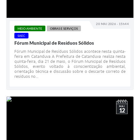
20 MAI 2026 - 15h44
MEIO AMBIENTE
OBRAS E SERVIÇOS
SAEC
Fórum Municipal de Resíduos Sólidos
Fórum Municipal de Resíduos Sólidos acontece nesta quinta-
feira em Catanduva A Prefeitura de Catanduva realiza nesta
quinta-feira, dia 21 de maio, o Fórum Municipal de Resíduos
Sólidos, evento voltado à conscientização ambiental,
orientação técnica e discussão sobre o descarte correto de
resíduos no...
MAI
12