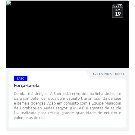
FEV
19
19 FEV 2025 - 18h11
SAEC
Força-tarefa
Combate à dengue! A Saec está envolvida na linha de frente
para combater os focos do mosquito transmissor da dengue
e demais doenças. Ação em conjunto com a Equipe Municipal
de Combate ao Aedes aegypti (EMCAa) e agentes de saúde
foi realizada para retirar grande quantidade de entulho e
volumosos de um...