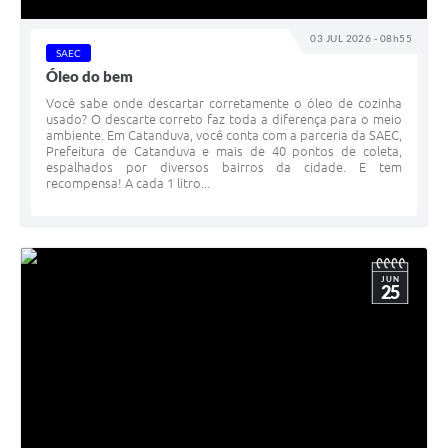
03 JUL 2026 - 08h55
SAEC
Óleo do bem
Você sabe onde descartar corretamente o óleo de cozinha
usado? O descarte correto faz toda a diferença para o meio
ambiente. Em Catanduva, você conta com a parceria da SAEC,
Prefeitura de Catanduva e mais de 40 pontos de coleta,
espalhados por diversos bairros da cidade. E tem
recompensa! A cada 1 litro...
JUN
25