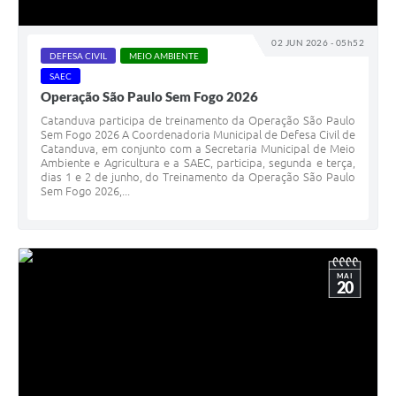
02 JUN 2026 - 05h52
DEFESA CIVIL
MEIO AMBIENTE
SAEC
Operação São Paulo Sem Fogo 2026
Catanduva participa de treinamento da Operação São Paulo
Sem Fogo 2026 A Coordenadoria Municipal de Defesa Civil de
Catanduva, em conjunto com a Secretaria Municipal de Meio
Ambiente e Agricultura e a SAEC, participa, segunda e terça,
dias 1 e 2 de junho, do Treinamento da Operação São Paulo
Sem Fogo 2026,...
MAI
20