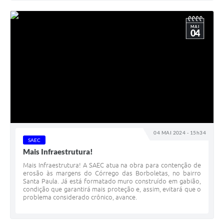
MAI
04
04 MAI 2024 - 15h34
SAEC
Mais Infraestrutura!
Mais Infraestrutura! A SAEC atua na obra para contenção de
erosão às margens do Córrego das Borboletas, no bairro
Santa Paula. Já está formatado muro construído em gabião,
condição que garantirá mais proteção e, assim, evitará que o
problema considerado crônico, avance.