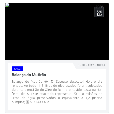
DEZ
05
05 DEZ 2024 - 18h04
SAEC
Balanço do Mutirão
Balanço do Mutirão 🤩 🔝 Sucesso absoluto! Hoje o dia
rendeu. Ao todo, 115 litros de óleo usados foram coletados
durante o mutirão do Óleo do Bem promovido nesta quinta-
feira, dia 5. Esse resultado representa: 💦 2,8 milhões de
litros de água preservados o equivalente a 1,2 piscina
olímpica; 🆓 603 KGCO2 o...