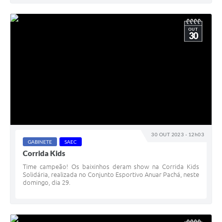
OUT
30
30 OUT 2023 - 12h03
GABINETE
SAEC
Corrida Kids
Time campeão! Os baixinhos deram show na Corrida Kids
Solidária, realizada no Conjunto Esportivo Anuar Pachá, neste
domingo, dia 29.