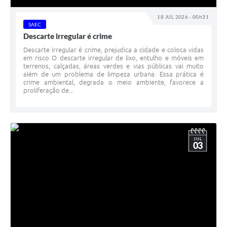
Galeria de Vídeos
18 JUL 2026 - 00h31
SAEC
Projetos
Descarte irregular é crime
Links
Descarte irregular é crime, prejudica a cidade e coloca vidas
em risco O descarte irregular de lixo, entulho e móveis em
Telefones Úteis
terrenos, calçadas, áreas verdes e vias públicas vai muito
além de um problema de limpeza urbana. Essa prática é
crime ambiental, degrada o meio ambiente, favorece a
A Prefeitura
proliferação de...
Enquete
Jornal
JUL
03
Agenda
SIC
Diário Oficial
Contato
Editais