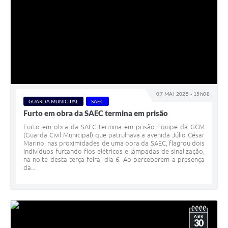
07 MAI 2025 - 15h08
GUARDA MUNICIPAL
SAEC
Furto em obra da SAEC termina em prisão
Furto em obra da SAEC termina em prisão Equipe da GCM
(Guarda Civil Municipal) que patrulhava a avenida Júlio César
Marino, nas proximidades de uma obra da SAEC, flagrou dois
indivíduos furtando fios elétricos e lâmpadas de sinalização,
na noite desta terça-feira, dia 6. Ao perceberem a presença
da...
ABR
30