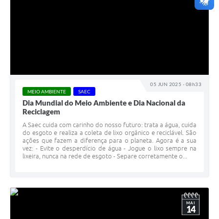
05 JUN 2025 - 08h33
MEIO AMBIENTE
SAEC
Dia Mundial do Meio Ambiente e Dia Nacional da
Reciclagem
A Saec cuida com carinho do nosso futuro: trata a água, cuida
do esgoto e realiza a coleta de lixo orgânico e reciclável. São
ações que fazem a diferença para o planeta. Agora é a sua
vez: - Evite o desperdício de água - Jogue o lixo sempre na
lixeira, nunca na rede de esgoto - Separe corretamente o...
MAI
14