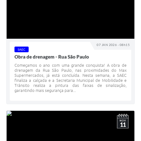
07 JAN 2026 - 08h15
SAEC
Obra de drenagem - Rua São Paulo
Começamos o ano com uma grande conquista! A obra de
drenagem da Rua São Paulo, nas proximidades do Max
Supermercados, já está concluída. Nesta semana, a SAEC
finaliza a calçada e a Secretaria Municipal de Mobilidade e
Trânsito realiza a pintura das faixas de sinalização,
garantindo mais segurança para...
NOV
11