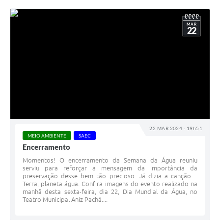
MAR
22
22 MAR 2024 - 19h51
MEIO AMBIENTE
SAEC
Encerramento
Momentos! O encerramento da Semana da Água reuniu
serviu para reforçar a mensagem da importância da
preservação desse bem tão precioso. Já dizia a canção…
Terra, planeta água. Confira imagens do evento realizado na
manhã desta sexta-feira, dia 22, Dia Mundial da Água, no
Teatro Municipal Aniz Pachá....