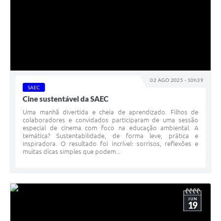
02 AGO 2025 - 10h39
SAEC
Cine sustentável da SAEC
Uma manhã divertida e cheia de aprendizado. Filhos de
colaboradores e convidados participaram de uma sessão
especial de cinema com foco na educação ambiental. A
temática? Sustentabilidade, de forma leve, prática e
inspiradora. O resultado foi incrível: sorrisos, reflexões e
muitas dicas simples que podem...
JUN
19