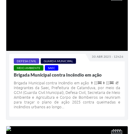
30 ABR 2025 - 12h26
DEFESA CIVIL
GUARDA MUNICIPAL
MEIO AMBIENTE
SAEC
Brigada Municipal contra Incêndio em ação
Brigada Municipal contra Incêndio em ação 👨🏻‍🚒👩🏻‍🚒 🧯
Integrantes da Saec, Prefeitura de Catanduva, por meio da
GCM (Guarda Civil Municipal), Defesa Civil, Secretaria de Meio
Ambiente e Agricultura e Corpo de Bombeiros se reuniram
para traçar o plano de ação 2025 contra queimadas e
incêndios urbanos ao longo...