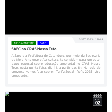
10 SET 2025 - 15h48
MEIO AMBIENTE
SAEC
SAEC no CRAS Nosso Teto
A Saec e a Prefeitura de Catanduva, por meio da Secretaria
de Meio Ambiente e Agricultura, te convidam para um bate-
papo especial sobre educação ambiental no CRAS Nosso
Teto, nesta quinta-feira, dia 11, a partir das 8h. Na roda de
conversa, vamos falar sobre: - Tarifa Social - Refis 2025 - Uso
consciente...
AGO
02