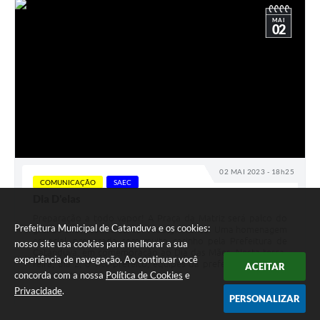
MAI
02
02 MAI 2023 - 18h25
COMUNICAÇÃO
SAEC
Dia D'elas
Preparação a todo vapor! A Praça da Matriz será palco do
Prefeitura Municipal de Catanduva e os cookies:
grande show com o cantor Moacyr Franco. Uma homenagem
especial, preparada com muito carinho pela Prefeitura de
nosso site usa cookies para melhorar a sua
Catanduva, em comemoração ao Dia das Mães. Nesta terça-
experiência de navegação. Ao continuar você
feira, dia 2, o vice-prefeito, equipes da prefeitura e SAEC e
ACEITAR
concorda com a nossa
Política de Cookies
e
representantes de...
Privacidade
.
PERSONALIZAR