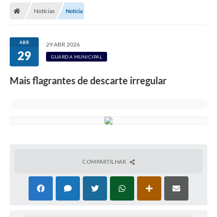
Notícias
Notícia
Licitações / PCA
Concessão Pública
ABR
29 ABR 2026
29
Transparência
GUARDA MUNICIPAL
Legislação
Mais flagrantes de descarte irregular
Contratos
Galeria de Fotos
Ouvidoria
Arquivos para Download
COMPARTILHAR
Carta de Serviços
Notícias
Obras