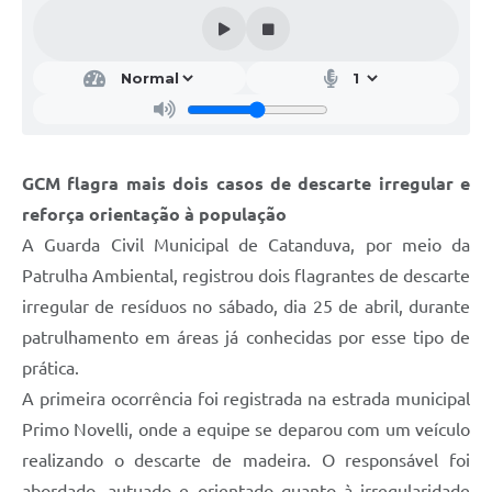
Galeria de Vídeos
Projetos
Links
Telefones Úteis
GCM flagra mais dois casos de descarte irregular e
A Prefeitura
reforça orientação à população
Enquete
A Guarda Civil Municipal de Catanduva, por meio da
Jornal
Patrulha Ambiental, registrou dois flagrantes de descarte
irregular de resíduos no sábado, dia 25 de abril, durante
Agenda
patrulhamento em áreas já conhecidas por esse tipo de
SIC
prática.
A primeira ocorrência foi registrada na estrada municipal
Diário Oficial
Primo Novelli, onde a equipe se deparou com um veículo
Contato
realizando o descarte de madeira. O responsável foi
Editais
abordado, autuado e orientado quanto à irregularidade