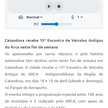
Galeria de Vídeos
Projetos
Links
Telefones Úteis
Catanduva recebe 15º Encontro de Veículos Antigos
A Prefeitura
do Arca neste fim de semana
Enquete
Os apaixonados por carros clássicos e pela história
Jornal
automotiva têm destino certo neste fim de semana em
Catanduva. A cidade recebe o 15º Encontro de Veículos
Agenda
Antigos do ARCA - Antigomobilistas da Região de
SIC
Catanduva, nos dias 18 e 19 de abril (sábado e domingo),
no Parque do Aeroporto.
Diário Oficial
O evento integra a programação especial pelos 108 anos
Contato
do município e é realizado pelo ARCA, com apoio da
Editais
Prefeitura de Catanduva e da SAEC.