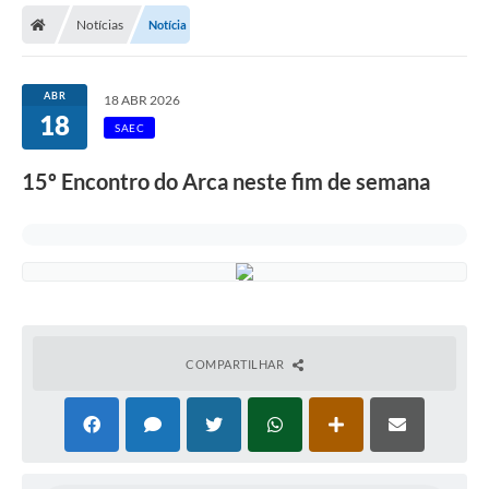
Notícias
Notícia
Licitações / PCA
Concessão Pública
ABR
18 ABR 2026
18
Transparência
SAEC
Legislação
15º Encontro do Arca neste fim de semana
Contratos
Galeria de Fotos
Ouvidoria
Arquivos para Download
COMPARTILHAR
Carta de Serviços
Notícias
Obras