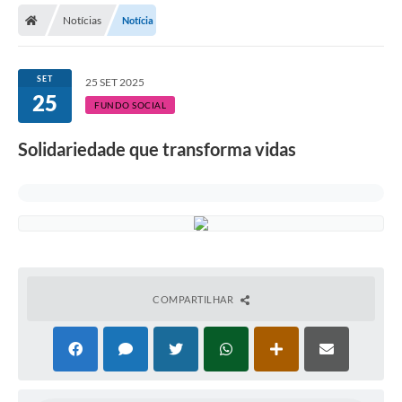
Notícias
Notícia
Licitações / PCA
Concessão Pública
SET
25 SET 2025
25
Transparência
FUNDO SOCIAL
Legislação
Solidariedade que transforma vidas
Contratos
Galeria de Fotos
Ouvidoria
Arquivos para Download
COMPARTILHAR
Carta de Serviços
Notícias
Obras