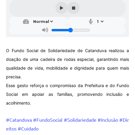
Galeria de Vídeos
Projetos
Links
Telefones Úteis
O Fundo Social de Solidariedade de Catanduva realizou a
A Prefeitura
doação de uma cadeira de rodas especial, garantindo mais
Enquete
qualidade de vida, mobilidade e dignidade para quem mais
Jornal
precisa.
Esse gesto reforça o compromisso da Prefeitura e do Fundo
Agenda
Social em apoiar as famílias, promovendo inclusão e
SIC
acolhimento.
Diário Oficial
#Catanduva
#FundoSocial
#Solidariedade
#Inclusão
#Dir
Contato
eitos
#Cuidado
Editais