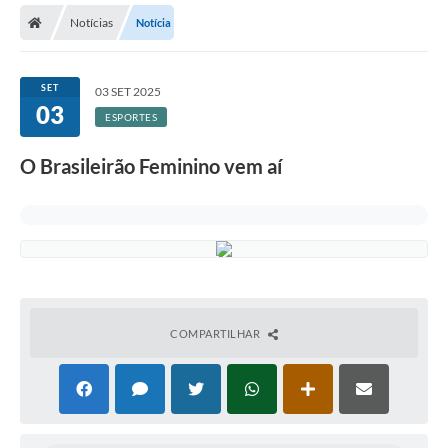
Notícias
Notícia
Licitações / PCA
Concessão Pública
SET
03 SET 2025
03
Transparência
ESPORTES
Legislação
O Brasileirão Feminino vem aí
Contratos
Galeria de Fotos
Ouvidoria
Arquivos para Download
COMPARTILHAR
Carta de Serviços
Notícias
Obras