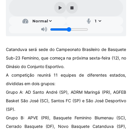
Galeria de Vídeos
Projetos
Links
Telefones Úteis
Catanduva será sede do Campeonato Brasileiro de Basquete
A Prefeitura
Sub-23 Feminino, que começa na próxima sexta-feira (12), no
Enquete
Ginásio do Conjunto Esportivo.
Jornal
A competição reunirá 11 equipes de diferentes estados,
divididas em dois grupos:
Agenda
Grupo A: AD Santo André (SP), ADRM Maringá (PR), AGFEB
SIC
Basket São José (SC), Santos FC (SP) e São José Desportivo
Diário Oficial
(SP).
Grupo B: APVE (PR), Basquete Feminino Blumenau (SC),
Contato
Cerrado Basquete (DF), Novo Basquete Catanduva (SP),
Editais