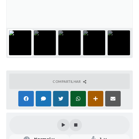
Galeria de Vídeos
Projetos
Links
Telefones Úteis
A Prefeitura
Enquete
Jornal
COMPARTILHAR
Agenda
SIC
Diário Oficial
Contato
Editais