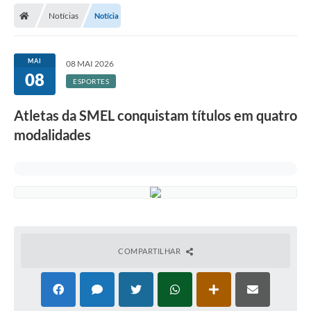
Notícias
Notícia
Licitações / PCA
Concessão Pública
MAI
08 MAI 2026
08
Transparência
ESPORTES
Legislação
Atletas da SMEL conquistam títulos em quatro
Contratos
modalidades
Galeria de Fotos
Ouvidoria
Arquivos para Download
Carta de Serviços
COMPARTILHAR
Notícias
Obras