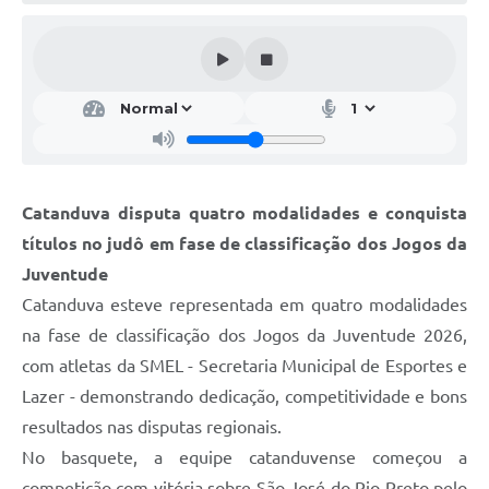
Galeria de Vídeos
Projetos
Links
Telefones Úteis
A Prefeitura
Catanduva disputa quatro modalidades e conquista
Enquete
títulos no judô em fase de classificação dos Jogos da
Jornal
Juventude
Catanduva esteve representada em quatro modalidades
Agenda
na fase de classificação dos Jogos da Juventude 2026,
SIC
com atletas da SMEL - Secretaria Municipal de Esportes e
Lazer - demonstrando dedicação, competitividade e bons
Diário Oficial
resultados nas disputas regionais.
Contato
No basquete, a equipe catanduvense começou a
Editais
competição com vitória sobre São José do Rio Preto pelo