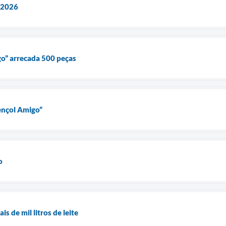
 2026
o” arrecada 500 peças
ençol Amigo”
o
s de mil litros de leite