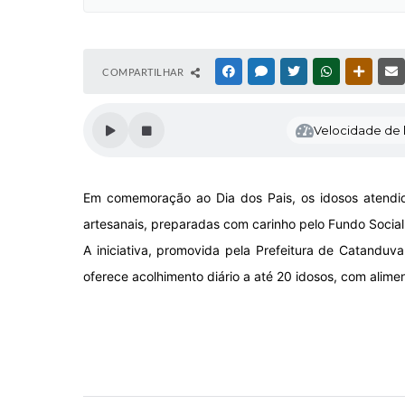
COMPARTILHAR
FACEBOOK
MESSENGER
TWITTER
WHATSAPP
OUTRAS
Velocidade de l
Em comemoração ao Dia dos Pais, os idosos atendi
artesanais, preparadas com carinho pelo Fundo Social
A iniciativa, promovida pela Prefeitura de Catandu
oferece acolhimento diário a até 20 idosos, com alim