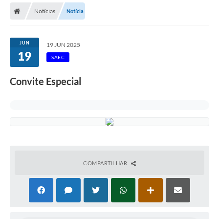
Notícias
Notícia
Licitações / PCA
Concessão Pública
JUN
19 JUN 2025
19
Transparência
SAEC
Legislação
Convite Especial
Contratos
Galeria de Fotos
Ouvidoria
Arquivos para Download
COMPARTILHAR
Carta de Serviços
Notícias
Obras