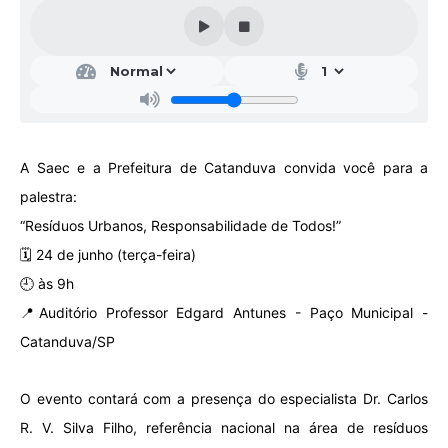
Galeria de Vídeos
Projetos
Links
Telefones Úteis
A Saec e a Prefeitura de Catanduva convida você para a
A Prefeitura
palestra:
Enquete
“Resíduos Urbanos, Responsabilidade de Todos!”
Jornal
🗓 24 de junho (terça-feira)
🕘 às 9h
Agenda
📍Auditório Professor Edgard Antunes - Paço Municipal -
SIC
Catanduva/SP
Diário Oficial
O evento contará com a presença do especialista Dr. Carlos
Contato
R. V. Silva Filho, referência nacional na área de resíduos
Editais