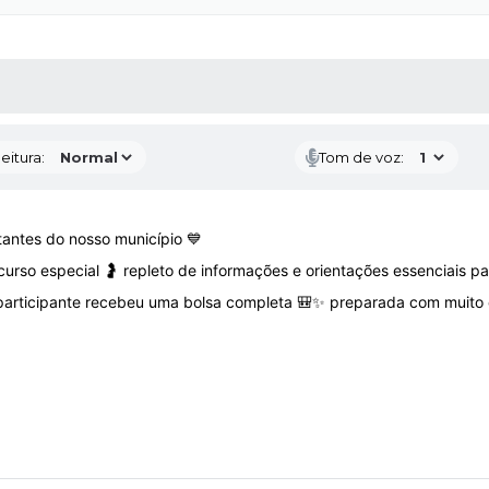
 MÍDIAS
RECEBA NOTÍCIAS
eitura:
Tom de voz:
antes do nosso município 💙
curso especial 🤰 repleto de informações e orientações essenciais 
 participante recebeu uma bolsa completa 🎒✨ preparada com muito 