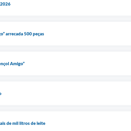
 2026
o” arrecada 500 peças
ençol Amigo”
o
s de mil litros de leite