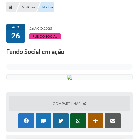
Notícias
Notícia
Licitações / PCA
Concessão Pública
AGO
26 AGO 2025
26
Transparência
FUNDO SOCIAL
Legislação
Fundo Social em ação
Contratos
Galeria de Fotos
Ouvidoria
Arquivos para Download
COMPARTILHAR
Carta de Serviços
Notícias
Obras