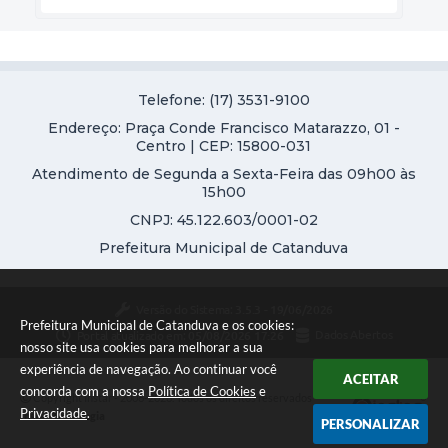
Telefone: (17) 3531-9100
Endereço: Praça Conde Francisco Matarazzo, 01 -
Centro | CEP: 15800-031
Atendimento de Segunda a Sexta-Feira das 09h00 às
15h00
CNPJ: 45.122.603/0001-02
Prefeitura Municipal de Catanduva
Versão do Sistema:
3.5.3 - 19/06/2026
Prefeitura Municipal de Catanduva e os cookies:
Portal atualizado em:
05/08/2026 17:26
Dados Abertos
nosso site usa cookies para melhorar a sua
experiência de navegação. Ao continuar você
ACEITAR
concorda com a nossa
Política de Cookies
e
Copyright Instar - 2006-2026. Todos os direitos reservados -
Privacidade
.
Instar Tecnologia
PERSONALIZAR