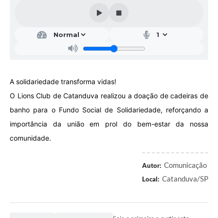
Galeria de Vídeos
Projetos
Links
Telefones Úteis
A solidariedade transforma vidas!
A Prefeitura
O Lions Club de Catanduva realizou a doação de cadeiras de
Enquete
banho para o Fundo Social de Solidariedade, reforçando a
Jornal
importância da união em prol do bem-estar da nossa
comunidade.
Agenda
SIC
Comunicação
Autor:
Diário Oficial
Catanduva/SP
Local:
Contato
Editais