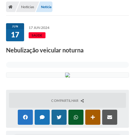
Notícias
Notícia
Licitações / PCA
Concessão Pública
JUN
17 JUN 2024
17
Transparência
SAÚDE
Legislação
Nebulização veicular noturna
Contratos
Galeria de Fotos
Ouvidoria
Arquivos para Download
COMPARTILHAR
Carta de Serviços
Notícias
Obras