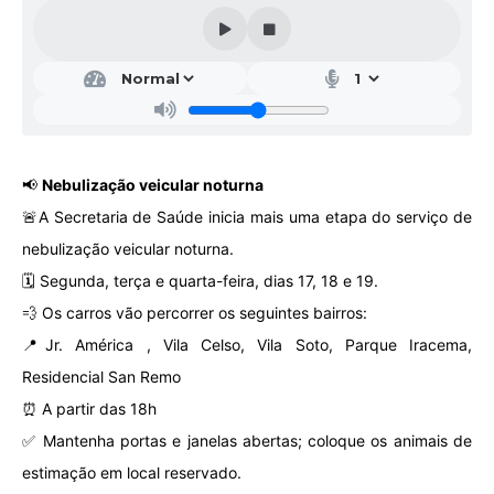
Galeria de Vídeos
Projetos
Links
Telefones Úteis
📢
Nebulização veicular noturna
A Prefeitura
🚨A Secretaria de Saúde inicia mais uma etapa do serviço de
Enquete
nebulização veicular noturna.
Jornal
🗓️ Segunda, terça e quarta-feira, dias 17, 18 e 19.
💨 Os carros vão percorrer os seguintes bairros:
Agenda
📍Jr. América , Vila Celso, Vila Soto, Parque Iracema,
SIC
Residencial San Remo
Diário Oficial
⏰ A partir das 18h
✅ Mantenha portas e janelas abertas; coloque os animais de
Contato
estimação em local reservado.
Editais