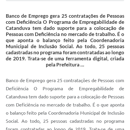
Galeria de Vídeos
Banco de Emprego gera 25 contratações de Pessoas
Projetos
com Deficiência O Programa de Empregabilidade de
Links
Catanduva tem dado suporte para a colocação de
Pessoas com Deficiência no mercado de trabalho. É o
Telefones Úteis
que aponta o balanço feito pela Coordenadoria
Municipal de Inclusão Social. Ao todo, 25 pessoas
A Prefeitura
cadastradas no programa foram contratadas ao longo
de 2019. Trata-se de uma ferramenta digital, criada
Enquete
pela Prefeitura …
Jornal
Banco de Emprego gera 25 contratações de Pessoas com
Agenda
Deficiência O Programa de Empregabilidade de
SIC
Catanduva tem dado suporte para a colocação de Pessoas
com Deficiência no mercado de trabalho. É o que aponta
Diário Oficial
o balanço feito pela Coordenadoria Municipal de Inclusão
Contato
Social. Ao todo, 25 pessoas cadastradas no programa
Editais
foram contratadas ao longo de 2019. Trata-se de uma