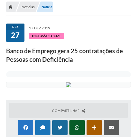
Notícias
Notícia
Licitações / PCA
Concessão Pública
DEZ
27 DEZ 2019
27
Transparência
INCLUSÃO SOCIAL
Legislação
Banco de Emprego gera 25 contratações de
Contratos
Pessoas com Deficiência
Galeria de Fotos
Ouvidoria
Arquivos para Download
Carta de Serviços
COMPARTILHAR
Notícias
Obras