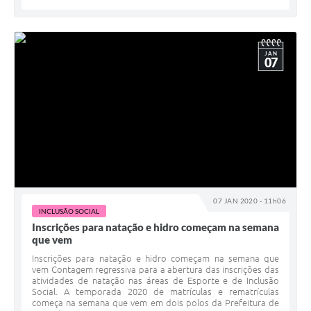
JAN
07
07 JAN 2020 - 11h06
INCLUSÃO SOCIAL
Inscrições para natação e hidro começam na semana
que vem
Inscrições para natação e hidro começam na semana que
vem Contagem regressiva para a abertura das inscrições das
atividades de natação nas áreas de Esporte e de Inclusão
Social. A temporada 2020 de matrículas e rematrículas
começa na semana que vem em dois polos da Prefeitura de