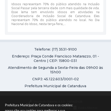
Idosos representam 70% do público atendido na Inclusão
Social Passar pela terceira idade com mais qualidade de vida.
Esse lema tem envolvido idosos em atividades na
Coordenadoria de Inclusão Social de Catanduva. Eles
representam 70% do público atendido no local. No Dia
Nacional do Idoso, nesta terça-feira,...
Telefone: (17) 3531-9100
Endereço: Praça Conde Francisco Matarazzo, 01 -
Centro | CEP: 15800-031
Atendimento de Segunda a Sexta-Feira das 09h00 às
15h00
CNPJ: 45.122.603/0001-02
Prefeitura Municipal de Catanduva
Versão do Sistema:
3.5.3 - 19/06/2026
Prefeitura Municipal de Catanduva e os cookies:
Portal atualizado em:
08/08/2026 08:25
Dados Abertos
nosso site usa cookies para melhorar a sua