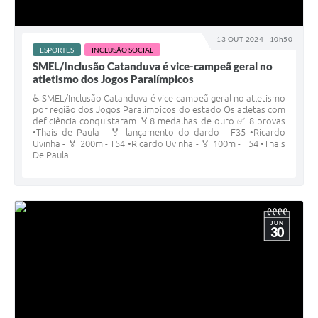
13 OUT 2024 - 10h50
ESPORTES
INCLUSÃO SOCIAL
SMEL/Inclusão Catanduva é vice-campeã geral no
atletismo dos Jogos Paralímpicos
♿️ SMEL/Inclusão Catanduva é vice-campeã geral no atletismo
por região dos Jogos Paralímpicos do estado Os atletas com
deficiência conquistaram 🏅8 medalhas de ouro ✅ 8 provas
•Thais de Paula - 🏅 lançamento do dardo - F35 •Ricardo
Uvinha - 🏅 200m - T54 •Ricardo Uvinha - 🏅 100m - T54 •Thais
De Paula...
JUN
30