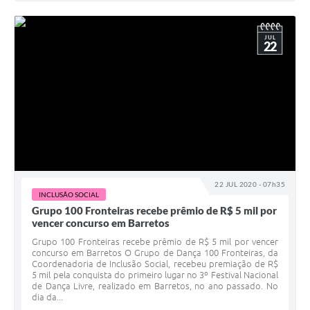
JUL
22
22 JUL 2020 - 07h35
INCLUSÃO SOCIAL
Grupo 100 Fronteiras recebe prêmio de R$ 5 mil por
vencer concurso em Barretos
Grupo 100 Fronteiras recebe prêmio de R$ 5 mil por vencer
concurso em Barretos O Grupo de Dança 100 Fronteiras, da
Coordenadoria de Inclusão Social, recebeu premiação de R$
5 mil pela conquista do primeiro lugar no 3º Festival Nacional
de Dança Livre, realizado em Barretos, no ano passado. No
dia da...