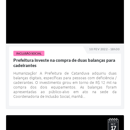
10 FEV 2022 - 18h30
INCLUSÃO SOCIAL
Prefeitura investe na compra de duas balanças para
cadeirantes
Humanização! A Prefeitura de Catanduva adquiriu duas
balanças digitais, específicas para pessoas com deficiência /
cadeirantes. O investimento girou em torno de R$ 12 mil na
compra dos dois equipamentos. As balanças foram
apresentadas ao público-alvo em ato na sede da
Coordenadoria de Inclusão Social, manhã...
SET
17