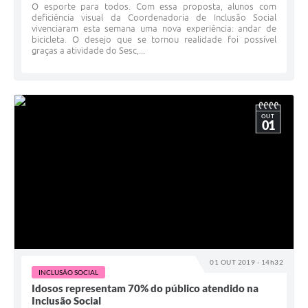
O esporte para todos. Com essa proposta, alunos com
deficiência visual da Coordenadoria de Inclusão Social
vivenciaram esta semana uma nova experiência: andar de
bicicleta. O desejo que se tornou realidade foi possível
graças a atividade do Sesc,...
OUT
01
01 OUT 2019 - 14h32
INCLUSÃO SOCIAL
Idosos representam 70% do público atendido na
Inclusão Social