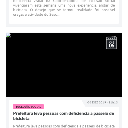
deficiência visual da Coordenadoria de Inclusão Social
vivenciaram esta semana uma nova experiência: andar de
bicicleta. O desejo que se tornou realidade foi possível
graças a atividade do Sesc,...
DEZ
06
06 DEZ 2019 - 11h13
INCLUSÃO SOCIAL
Prefeitura leva pessoas com deficiência a passeio de
bicicleta
Prefeitura leva pessoas com deficiência a passeio de bicicleta