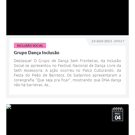
24 AGO 2023 - 07h17
INCLUSÃO SOCIAL
Grupo Dança Inclusão
Destaque! O Grupo de Dança Sem Fronteiras, da Inclusão
Social se apresentou no Festival Nacional de Dança Livre da
Seth Assessoria. A ação ocorreu no Palco Culturando, da
Festa do Peão de Barretos. Os bailarinos apresentaram a
coreografia “Que seja pra ficar”, mostrando que DNA dança
não há barreiras. As...
MAI
04