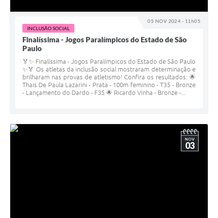
05 NOV 2024 - 11h05
INCLUSÃO SOCIAL
Finalíssima - Jogos Paralímpicos do Estado de São
Paulo
🏅✨ Finalíssima - Jogos Paralímpicos do Estado de São Paulo
✨🏅 Os atletas da inclusão social mostraram determinação e
brilharam nas provas de atletismo! Confira os resultados: 🌟
Thais De Paula Lazarini - Prata - 100m feminino - T35 - Bronze
- Lançamento do Dardo - F35 🌟 Ricardo Vinha - Bronze -...
NOV
03