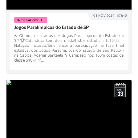
03 NOV 2024 - 07h45
INCLUSÃO SOCIAL
Jogos Paralímpicos do Estado de SP
♿️ Ótimos resultados nos Jogos Paralímpicos do Estado de
SP 🏆Catanduva tem dois medalhistas estaduais 🏊‍♀️🏊🏾‍♂️
Natação Inclusão/Smel encerra participação na fase final
estadual dos Jogos Paralímpicos do Estado de São Paulo -
na Capital Ademir Santaela 🏅Campeão nos 100m costas da
classe S10 ✅ 4°...
OUT
13