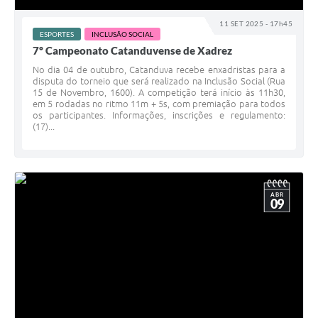
Galeria de Vídeos
11 SET 2025 - 17h45
ESPORTES
INCLUSÃO SOCIAL
Projetos
7º Campeonato Catanduvense de Xadrez
Links
No dia 04 de outubro, Catanduva recebe enxadristas para a
disputa do torneio que será realizado na Inclusão Social (Rua
Telefones Úteis
15 de Novembro, 1600). A competição terá início às 11h30,
em 5 rodadas no ritmo 11m + 5s, com premiação para todos
os participantes. Informações, inscrições e regulamento:
A Prefeitura
(17)...
Enquete
Jornal
ABR
09
Agenda
SIC
Diário Oficial
Contato
Editais