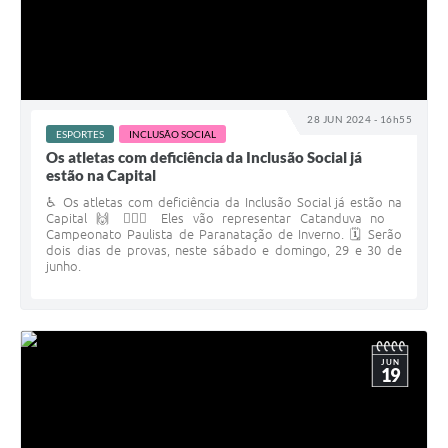
28 JUN 2024 - 16h55
ESPORTES
INCLUSÃO SOCIAL
Os atletas com deficiência da Inclusão Social já
estão na Capital
♿️ Os atletas com deficiência da Inclusão Social já estão na
Capital 🙌 🏊🏾‍♂️ Eles vão representar Catanduva no
Campeonato Paulista de Paranatação de Inverno. 🗓️ Serão
dois dias de provas, neste sábado e domingo, 29 e 30 de
junho.
JUN
19