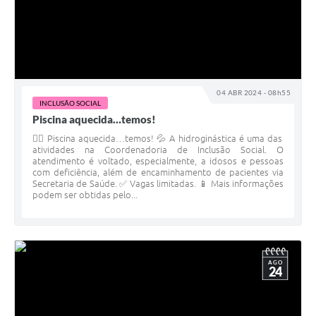
04 ABR 2024 - 08h55
INCLUSÃO SOCIAL
Piscina aquecida…temos!
🏊‍♀️ Piscina aquecida…temos! 💦 A hidroginástica é uma das
atividades na Coordenadoria de Inclusão Social. O
atendimento é voltado, especialmente, a idosos e pessoas
com deficiência, além de encaminhamento de pacientes via
Secretaria de Saúde. ✅ Vagas limitadas. 📱 Mais informações
podem ser obtidas pelo...
AGO
24