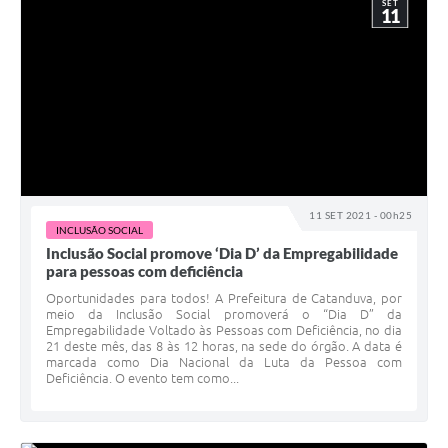
SET
11
11 SET 2021 - 00h25
INCLUSÃO SOCIAL
Inclusão Social promove ‘Dia D’ da Empregabilidade
para pessoas com deficiência
Oportunidades para todos! A Prefeitura de Catanduva, por
meio da Inclusão Social promoverá o “Dia D” da
Empregabilidade Voltado às Pessoas com Deficiência, no dia
21 deste mês, das 8 às 12 horas, na sede do órgão. A data é
marcada como Dia Nacional da Luta da Pessoa com
Deficiência. O evento tem como...