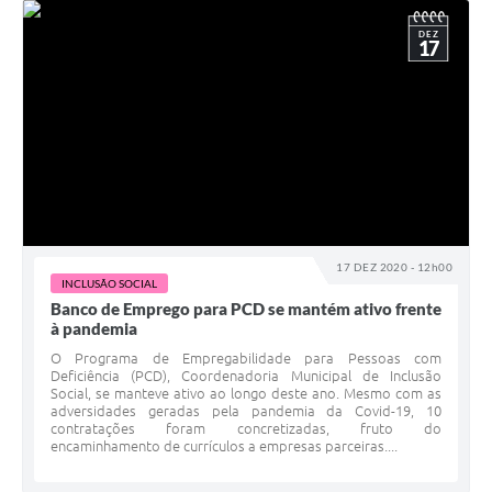
DEZ
17
17 DEZ 2020 - 12h00
INCLUSÃO SOCIAL
Banco de Emprego para PCD se mantém ativo frente
à pandemia
O Programa de Empregabilidade para Pessoas com
Deficiência (PCD), Coordenadoria Municipal de Inclusão
Social, se manteve ativo ao longo deste ano. Mesmo com as
adversidades geradas pela pandemia da Covid-19, 10
contratações foram concretizadas, fruto do
encaminhamento de currículos a empresas parceiras....