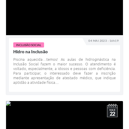
04 MAI 2023 - 16h19
INCLUSÃO SOCIAL
Hidro na Inclusão
Piscina aquecida…temos! As aulas de hidroginástica na
Inclusão Social fazem o maior sucesso. O atendimento é
voltado, especialmente, a idosos e pessoas com deficiência.
Para participar, o interessado deve fazer a inscrição
mediante apresentação de atestado médico, que indique
aptidão a atividade física....
MAR
22