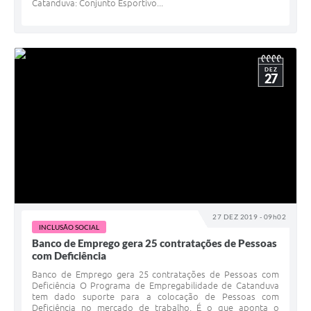
Catanduva: Conjunto Esportivo...
DEZ
27
27 DEZ 2019 - 09h02
INCLUSÃO SOCIAL
Banco de Emprego gera 25 contratações de Pessoas
com Deficiência
Banco de Emprego gera 25 contratações de Pessoas com
Deficiência O Programa de Empregabilidade de Catanduva
tem dado suporte para a colocação de Pessoas com
Deficiência no mercado de trabalho. É o que aponta o