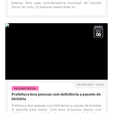
balanço feito pela Coordenadoria Municipal de Inclusão
Social. Ao todo, 25 pessoas cadastradas no...
DEZ
06
06 DEZ 2019 - 11h13
INCLUSÃO SOCIAL
Prefeitura leva pessoas com deficiência a passeio de
bicicleta
Prefeitura leva pessoas com deficiência a passeio de bicicleta
O esporte para todos. Com essa proposta, alunos com