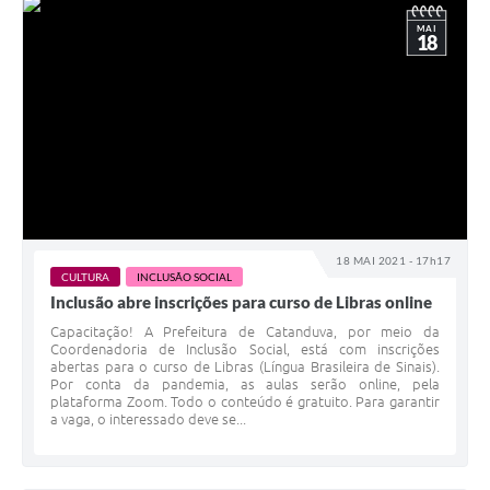
MAI
18
18 MAI 2021 - 17h17
CULTURA
INCLUSÃO SOCIAL
Inclusão abre inscrições para curso de Libras online
Capacitação! A Prefeitura de Catanduva, por meio da
Coordenadoria de Inclusão Social, está com inscrições
abertas para o curso de Libras (Língua Brasileira de Sinais).
Por conta da pandemia, as aulas serão online, pela
plataforma Zoom. Todo o conteúdo é gratuito. Para garantir
a vaga, o interessado deve se...