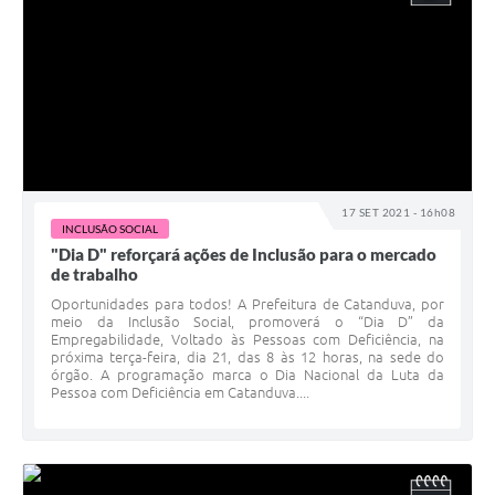
17 SET 2021 - 16h08
INCLUSÃO SOCIAL
"Dia D" reforçará ações de Inclusão para o mercado
de trabalho
Oportunidades para todos! A Prefeitura de Catanduva, por
meio da Inclusão Social, promoverá o “Dia D” da
Empregabilidade, Voltado às Pessoas com Deficiência, na
próxima terça-feira, dia 21, das 8 às 12 horas, na sede do
órgão. A programação marca o Dia Nacional da Luta da
Pessoa com Deficiência em Catanduva....