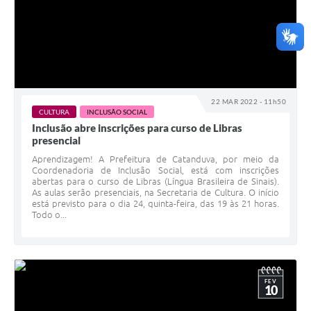
22 MAR 2022 - 11h50
CULTURA
INCLUSÃO SOCIAL
Inclusão abre inscrições para curso de Libras
presencial
Aprendizagem! A Prefeitura de Catanduva, por meio da
Coordenadoria de Inclusão Social, está com inscrições
abertas para o curso de Libras (Língua Brasileira de Sinais).
As aulas serão presenciais, na Secretaria de Cultura. O início
está previsto para o dia 24, quinta-feira, das 19 às 21 horas.
Todo o...
FEV
10