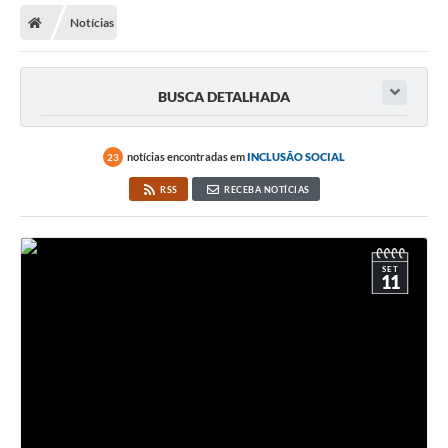
Notícias
Licitações / PCA
Concessão Pública
BUSCA DETALHADA
Transparência
Legislação
notícias encontradas em
INCLUSÃO SOCIAL
23
Contratos
RSS
RECEBA NOTÍCIAS
Galeria de Fotos
Ouvidoria
SET
11
Arquivos para Download
Carta de Serviços
Notícias
Obras