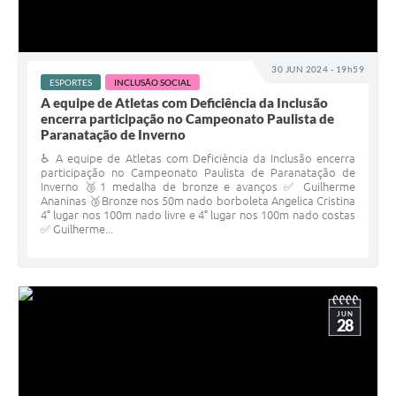
30 JUN 2024 - 19h59
ESPORTES
INCLUSÃO SOCIAL
A equipe de Atletas com Deficiência da Inclusão
encerra participação no Campeonato Paulista de
Paranatação de Inverno
♿️ A equipe de Atletas com Deficiência da Inclusão encerra
participação no Campeonato Paulista de Paranatação de
Inverno 🥉1 medalha de bronze e avanços ✅ Guilherme
Ananinas 🥉Bronze nos 50m nado borboleta Angelica Cristina
4° lugar nos 100m nado livre e 4° lugar nos 100m nado costas
✅ Guilherme...
JUN
28