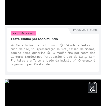
19 JUN 2024 - 11h03
INCLUSÃO SOCIAL
Festa Junina pra todo mundo
🔥 Festa Junina pra todo mundo 🤠 Vai rolar a festa com
tudo de bão, sô. Apresentação musical, sessão de cinema,
comida típica, quadrilha. 🎤 O modão fica por conta dos
Cantores Nordestinos Participação: Grupo de Dança Sem
Fronteiras e a Terceira Idade da Inclusão ✅ O evento é
organizado pelo Coletivo de...
ABR
04