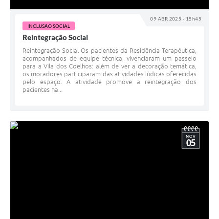
09 ABR 2025 - 15h45
INCLUSÃO SOCIAL
Reintegração Social
Reintegração Social Os pacientes da Residência Terapêutica,
acompanhados de equipe técnica, vivenciaram um passeio
para a Vila dos Coelhos: além de ver a decoração temática,
os moradores participaram das atividades lúdicas oferecidas
pelo espaço. A atividade promove a reintegração dos
pacientes na...
NOV
05