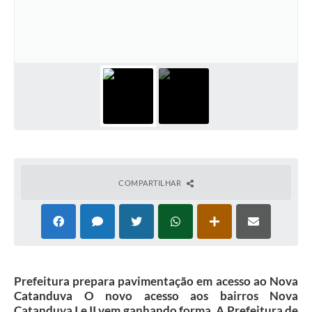
Galeria de Vídeos
Projetos
Links
Telefones Úteis
A Prefeitura
Enquete
Jornal
COMPARTILHAR
Agenda
SIC
Diário Oficial
Prefeitura prepara pavimentação em acesso ao Nova
Contato
Catanduva O novo acesso aos bairros Nova
Catanduva I e II vem ganhando forma. A Prefeitura de
Editais