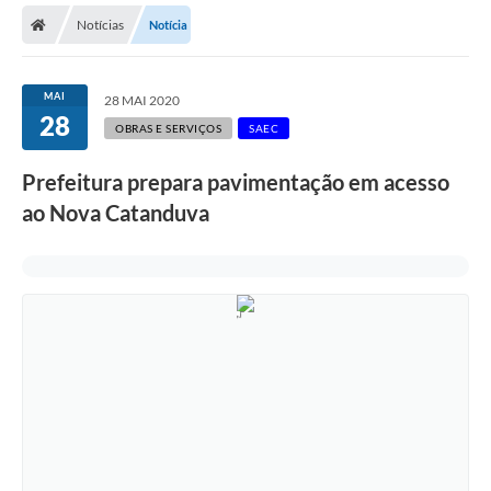
Notícias
Notícia
Licitações / PCA
Concessão Pública
MAI
28 MAI 2020
28
Transparência
OBRAS E SERVIÇOS
SAEC
Legislação
Prefeitura prepara pavimentação em acesso
Contratos
ao Nova Catanduva
Galeria de Fotos
Ouvidoria
Arquivos para Download
Carta de Serviços
Notícias
Obras