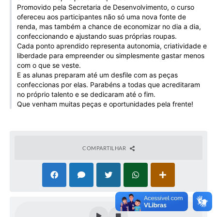
Promovido pela Secretaria de Desenvolvimento, o curso
Galeria de Vídeos
ofereceu aos participantes não só uma nova fonte de
Projetos
renda, mas também a chance de economizar no dia a dia,
confeccionando e ajustando suas próprias roupas.
Links
Cada ponto aprendido representa autonomia, criatividade e
liberdade para empreender ou simplesmente gastar menos
Telefones Úteis
com o que se veste.
E as alunas preparam até um desfile com as peças
A Prefeitura
confeccionas por elas. Parabéns a todas que acreditaram
no próprio talento e se dedicaram até o fim.
Enquete
Que venham muitas peças e oportunidades pela frente!
Jornal
Agenda
COMPARTILHAR
SIC
Diário Oficial
Contato
Editais