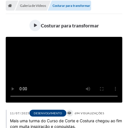
Galeria de Vídeos
Costurar para transformar
Licitações / PCA
Concessão Pública
Costurar para transformar
Transparência
Legislação
Contratos
Galeria de Fotos
Ouvidoria
Arquivos para Download
Carta de Serviços
Notícias
11/07/2025
DESENVOLVIMENTO
694 VISUALIZAÇÕES
Mais uma turma do Curso de Corte e Costura chegou ao fim
Obras
com muita inspiração e conquistas.