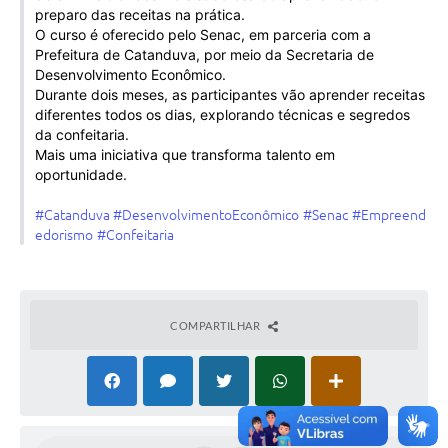
preparo das receitas na prática.
Galeria de Vídeos
O curso é oferecido pelo Senac, em parceria com a
Projetos
Prefeitura de Catanduva, por meio da Secretaria de
Desenvolvimento Econômico.
Links
Durante dois meses, as participantes vão aprender receitas
diferentes todos os dias, explorando técnicas e segredos
Telefones Úteis
da confeitaria.
Mais uma iniciativa que transforma talento em
A Prefeitura
oportunidade.
Enquete
#Catanduva
#DesenvolvimentoEconômico
#Senac
#Empreend
edorismo
#Confeitaria
Jornal
Agenda
COMPARTILHAR
SIC
Diário Oficial
Contato
Editais