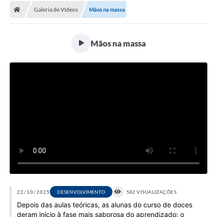
Galeria de Vídeos
Mãos na massa
Licitações / PCA
Concessão Pública
Mãos na massa
Transparência
Legislação
Contratos
Galeria de Fotos
Ouvidoria
Arquivos para Download
Carta de Serviços
Notícias
22/10/2025
DESENVOLVIMENTO
582 VISUALIZAÇÕES
Depois das aulas teóricas, as alunas do curso de doces
Obras
deram início à fase mais saborosa do aprendizado: o