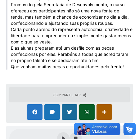
Promovido pela Secretaria de Desenvolvimento, o curso
Galeria de Vídeos
ofereceu aos participantes não só uma nova fonte de
Projetos
renda, mas também a chance de economizar no dia a dia,
confeccionando e ajustando suas próprias roupas.
Links
Cada ponto aprendido representa autonomia, criatividade e
liberdade para empreender ou simplesmente gastar menos
Telefones Úteis
com o que se veste.
E as alunas preparam até um desfile com as peças
A Prefeitura
confeccionas por elas. Parabéns a todas que acreditaram
no próprio talento e se dedicaram até o fim.
Enquete
Que venham muitas peças e oportunidades pela frente!
Jornal
Agenda
COMPARTILHAR
SIC
Diário Oficial
Contato
Editais