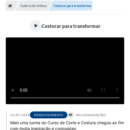
Galeria de Vídeos
Costurar para transformar
Licitações / PCA
Concessão Pública
Costurar para transformar
Transparência
Legislação
Contratos
Galeria de Fotos
Ouvidoria
Arquivos para Download
Carta de Serviços
Notícias
11/07/2025
DESENVOLVIMENTO
696 VISUALIZAÇÕES
Mais uma turma do Curso de Corte e Costura chegou ao fim
Obras
com muita inspiração e conquistas.