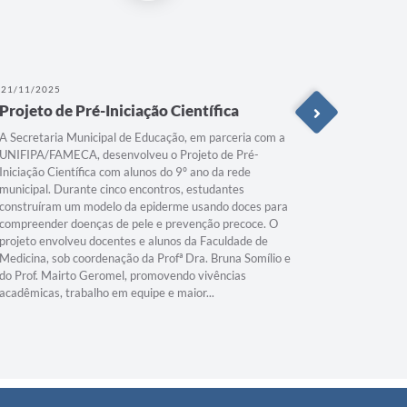
21/11/2025
03/11/202
Projeto de Pré-Iniciação Científica
Leitura
A Secretaria Municipal de Educação, em parceria com a
Ao longo d
UNIFIPA/FAMECA, desenvolveu o Projeto de Pré-
mergulhara
Iniciação Científica com alunos do 9º ano da rede
reta final 
municipal. Durante cinco encontros, estudantes
aprendera
construíram um modelo da epiderme usando doces para
criativida
compreender doenças de pele e prevenção precoce. O
na escola 
projeto envolveu docentes e alunos da Faculdade de
Medicina, sob coordenação da Profª Dra. Bruna Somílio e
do Prof. Mairto Geromel, promovendo vivências
acadêmicas, trabalho em equipe e maior...