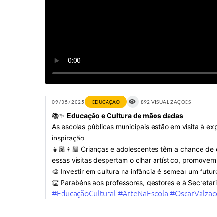
09/05/2025
EDUCAÇÃO
892 VISUALIZAÇÕES
📚✨
Educação e Cultura de mãos dadas
As escolas públicas municipais estão em visita à 
inspiração.
👧🏽👦🏼 Crianças e adolescentes têm a chance de 
essas visitas despertam o olhar artístico, promove
🎨 Investir em cultura na infância é semear um futuro
👏 Parabéns aos professores, gestores e à Secretari
#EducaçãoCultural
#ArteNaEscola
#OscarValzac