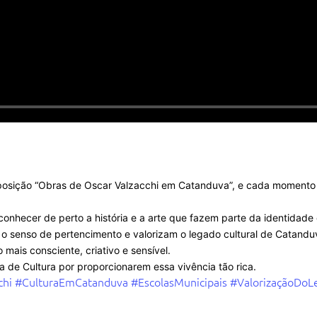
exposição “Obras de Oscar Valzacchi em Catanduva”, e cada momento
conhecer de perto a história e a arte que fazem parte da identidad
m o senso de pertencimento e valorizam o legado cultural de Catandu
 mais consciente, criativo e sensível.
a de Cultura por proporcionarem essa vivência tão rica.
chi
#CulturaEmCatanduva
#EscolasMunicipais
#ValorizaçãoDoL