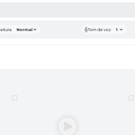
 MÍDIAS
eitura:
Tom de voz: