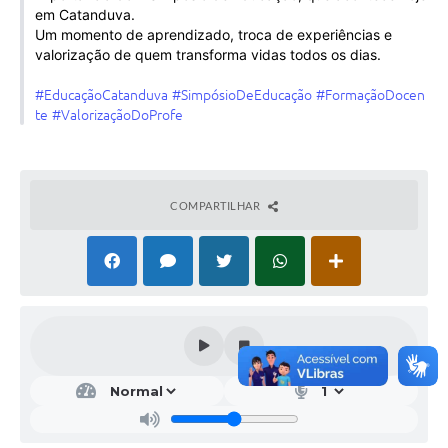
em Catanduva.
Galeria de Vídeos
Um momento de aprendizado, troca de experiências e
Projetos
valorização de quem transforma vidas todos os dias.
Links
#EducaçãoCatanduva
#SimpósioDeEducação
#FormaçãoDocen
te
#ValorizaçãoDoProfe
Telefones Úteis
A Prefeitura
COMPARTILHAR
Enquete
Jornal
Agenda
SIC
Diário Oficial
Contato
Editais