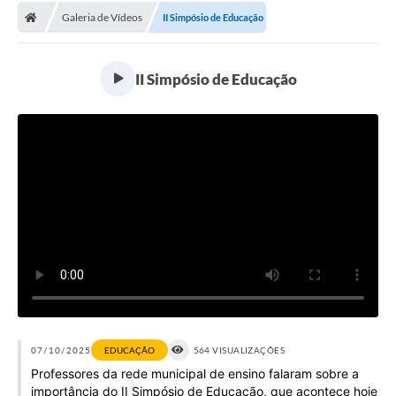
Galeria de Vídeos
II Simpósio de Educação
Licitações / PCA
Concessão Pública
II Simpósio de Educação
Transparência
Legislação
Contratos
Galeria de Fotos
Ouvidoria
Arquivos para Download
Carta de Serviços
Notícias
07/10/2025
EDUCAÇÃO
564 VISUALIZAÇÕES
Professores da rede municipal de ensino falaram sobre a
Obras
importância do II Simpósio de Educação, que acontece hoje