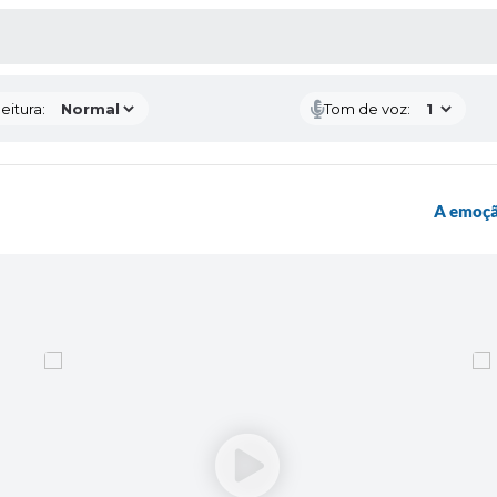
 MÍDIAS
eitura:
Tom de voz:
A emoção