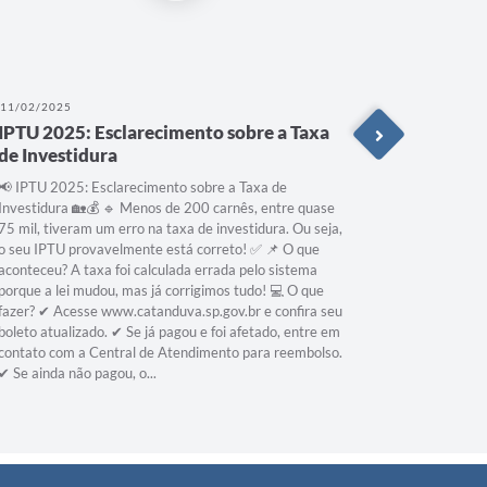
11/02/2025
07/12/202
IPTU 2025: Esclarecimento sobre a Taxa
IPTU 20
de Investidura
📢 IPTU 2025: Esclarecimento sobre a Taxa de
Investidura 🏡💰 🔹 Menos de 200 carnês, entre quase
75 mil, tiveram um erro na taxa de investidura. Ou seja,
o seu IPTU provavelmente está correto! ✅ 📌 O que
aconteceu? A taxa foi calculada errada pelo sistema
porque a lei mudou, mas já corrigimos tudo! 💻 O que
fazer? ✔ Acesse www.catanduva.sp.gov.br e confira seu
boleto atualizado. ✔ Se já pagou e foi afetado, entre em
contato com a Central de Atendimento para reembolso.
✔ Se ainda não pagou, o...