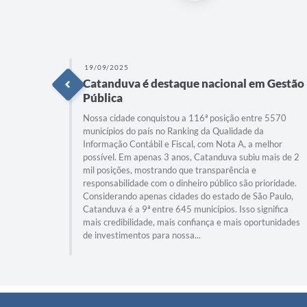
19/09/2025
io
Catanduva é destaque nacional em Gestão
Pública
o sendo
multa,
Nossa cidade conquistou a 116ª posição entre 5570
 saber se
municípios do país no Ranking da Qualidade da
. E o
Informação Contábil e Fiscal, com Nota A, a melhor
lar,
possível. Em apenas 3 anos, Catanduva subiu mais de 2
. Assista
mil posições, mostrando que transparência e
responsabilidade com o dinheiro público são prioridade.
Considerando apenas cidades do estado de São Paulo,
Catanduva é a 9ª entre 645 municípios. Isso significa
mais credibilidade, mais confiança e mais oportunidades
de investimentos para nossa...