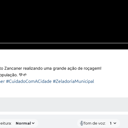
ito Zancaner realizando uma grande ação de roçagem!
opulação. 💚🌱
ner
#CuidadoComACidade
#ZeladoriaMunicipal
 MÍDIAS
eitura:
Tom de voz: