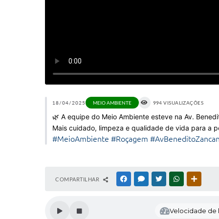
18/04/2025
MEIO AMBIENTE
994 VISUALIZAÇÕES
🌿 A equipe do Meio Ambiente esteve na Av. Bened
Mais cuidado, limpeza e qualidade de vida para a p
#MeioAmbiente
#Roçagem
#AvBeneditoZanca
COMPARTILHAR
FACEBOOK
MESSENGER
TWITTER
WHATSAPP
OUTRAS
Velocidade de l