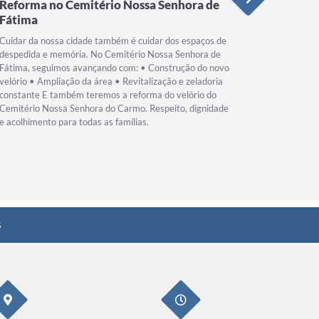
Reforma no Cemitério Nossa Senhora de
Cuidado
Fátima
Hoje foi di
encontrad
Cuidar da nossa cidade também é cuidar dos espaços de
pelo cheio
despedida e memória. No Cemitério Nossa Senhora de
veterinári
Fátima, seguimos avançando com: • Construção do novo
limpo e be
velório • Ampliação da área • Revitalização e zeladoria
cuidado e 
constante E também teremos a reforma do velório do
animal aba
Cemitério Nossa Senhora do Carmo. Respeito, dignidade
para a Gua
e acolhimento para todas as famílias.
de amor.
s