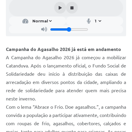
Galeria de Vídeos
Projetos
Links
Telefones Úteis
Campanha do Agasalho 2026 já está em andamento
A Prefeitura
A Campanha do Agasalho 2026 já começou a mobilizar
Enquete
Catanduva. Após o lançamento oficial, o Fundo Social de
Jornal
Solidariedade deu início à distribuição das caixas de
arrecadação em diversos pontos da cidade, ampliando a
Agenda
rede de solidariedade para atender quem mais precisa
SIC
neste inverno.
Com o lema “Abrace o Frio. Doe agasalhos.”, a campanha
Diário Oficial
convida a população a participar ativamente, contribuindo
Contato
com roupas de frio, agasalhos, cobertores, calçados e
Editais
meias, tanto para adultos quanto para crianças. As peças