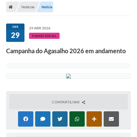
Notícias
Notícia
Licitações / PCA
Concessão Pública
ABR
29 ABR 2026
29
Transparência
FUNDO SOCIAL
Legislação
Campanha do Agasalho 2026 em andamento
Contratos
Galeria de Fotos
Ouvidoria
Arquivos para Download
COMPARTILHAR
Carta de Serviços
Notícias
Obras