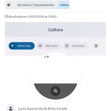
Secretarias / Departamentos
Cultura
Licitações / PCA
Atualizado em: 05/05/2026 às 13h03
Concessão Pública
Transparência
Cultura
Legislação
PRINCIPAL
SERVIÇOS
OFICINAS
Contratos
Galeria de Fotos
Ouvidoria
Arquivos para Download
Carta de Serviços
Notícias
Obras
Luzia Aparecida de Brito Girade