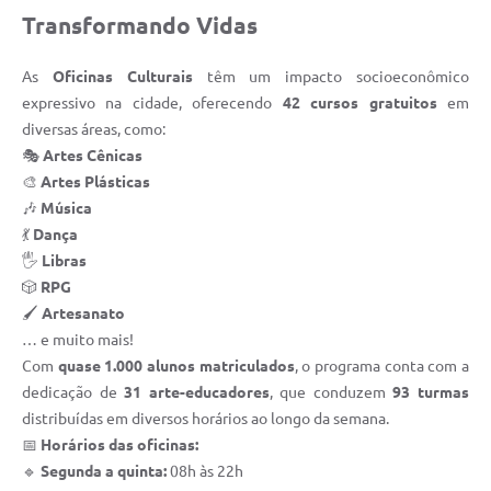
Transformando Vidas
As
Oficinas Culturais
têm um impacto socioeconômico
expressivo na cidade, oferecendo
42 cursos gratuitos
em
diversas áreas, como:
🎭
Artes Cênicas
🎨
Artes Plásticas
🎶
Música
💃
Dança
🖐️
Libras
🎲
RPG
🖌️
Artesanato
… e muito mais!
Com
quase 1.000 alunos matriculados
, o programa conta com a
dedicação de
31 arte-educadores
, que conduzem
93 turmas
distribuídas em diversos horários ao longo da semana.
📅
Horários das oficinas:
🔹
Segunda a quinta:
08h às 22h