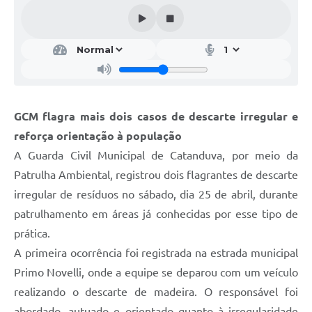
Galeria de Vídeos
Projetos
Links
Telefones Úteis
GCM flagra mais dois casos de descarte irregular e
A Prefeitura
reforça orientação à população
Enquete
A Guarda Civil Municipal de Catanduva, por meio da
Jornal
Patrulha Ambiental, registrou dois flagrantes de descarte
irregular de resíduos no sábado, dia 25 de abril, durante
Agenda
patrulhamento em áreas já conhecidas por esse tipo de
SIC
prática.
A primeira ocorrência foi registrada na estrada municipal
Diário Oficial
Primo Novelli, onde a equipe se deparou com um veículo
Contato
realizando o descarte de madeira. O responsável foi
Editais
abordado, autuado e orientado quanto à irregularidade