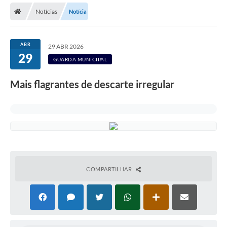
Notícias
Notícia
Licitações / PCA
Concessão Pública
ABR
29 ABR 2026
29
Transparência
GUARDA MUNICIPAL
Legislação
Mais flagrantes de descarte irregular
Contratos
Galeria de Fotos
Ouvidoria
Arquivos para Download
COMPARTILHAR
Carta de Serviços
Notícias
Obras