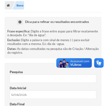
Busca
Licitações / PCA
Concessão Pública
Dica para refinar os resultados encontrados
Transparência
Frase específica:
Digite a frase entre aspas para filtrar exatamente
o desejado. Ex: "dia da água".
Legislação
Exclusão:
Digite a palavra com sinal de menos (-) para excluir
resultados com a mesma. Ex: dia da -agua.
Contratos
Datas:
As datas consultadas na pesquisa são de Criação / Alteração
do registro.
Galeria de Fotos
Ouvidoria
Pesquisa
Arquivos para Download
Carta de Serviços
Data Inicial
Notícias
Obras
Data Final