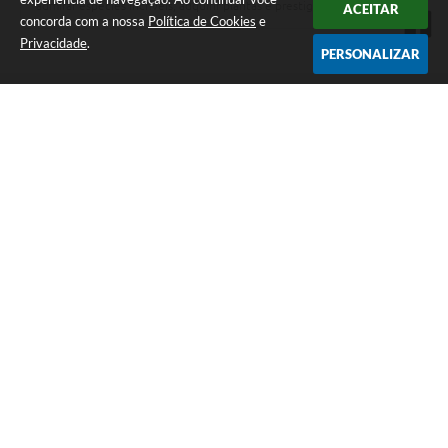
admirar espécies incríveis, adquirir plantas e prestigiar os apaixonados
ACEITAR
pelo cultivo de orqu…
concorda com a nossa
Política de Cookies
e
Privacidade
.
PERSONALIZAR
Telefone: (17) 3531-9100
Endereço: Praça Conde Francisco Matarazzo, 01 -
Centro | CEP: 15800-031
Atendimento de Segunda a Sexta-Feira das 09h00 às
15h00
CNPJ: 45.122.603/0001-02
Prefeitura Municipal de Catanduva
Versão do Sistema:
3.5.3 - 19/06/2026
Portal atualizado em:
07/08/2026 18:20
Dados Abertos
Copyright Instar - 2006-2026. Todos os direitos reservados -
Instar Tecnologia