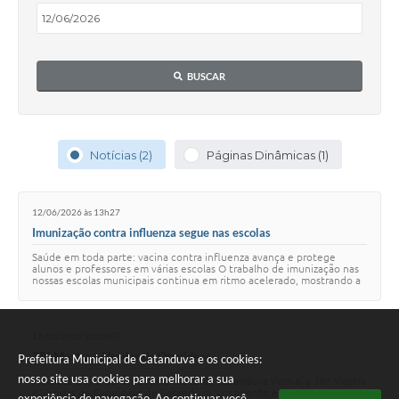
Galeria de Vídeos
Projetos
BUSCAR
Links
Telefones Úteis
A Prefeitura
Notícias (2)
Páginas Dinâmicas (1)
Enquete
12/06/2026 às 13h27
Jornal
Imunização contra influenza segue nas escolas
Agenda
Saúde em toda parte: vacina contra influenza avança e protege
alunos e professores em várias escolas O trabalho de imunização nas
nossas escolas municipais continua em ritmo acelerado, mostrando a
SIC
força da nossa rede de …
Diário Oficial
12/06/2026 às 06h07
38ª Mostra e Vendas de Orquídeas
Prefeitura Municipal de Catanduva e os cookies:
Contato
nosso site usa cookies para melhorar a sua
A beleza das orquídeas toma conta de Catanduva Vem aí a 38ª Mostra
e Vendas de Orquídeas de Catanduva, um evento especial para
Editais
experiência de navegação. Ao continuar você