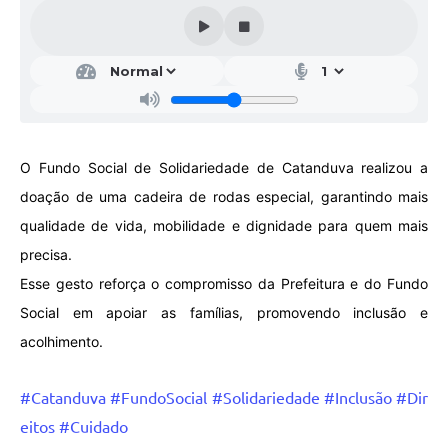
Galeria de Vídeos
Projetos
Links
Telefones Úteis
O Fundo Social de Solidariedade de Catanduva realizou a
A Prefeitura
doação de uma cadeira de rodas especial, garantindo mais
Enquete
qualidade de vida, mobilidade e dignidade para quem mais
Jornal
precisa.
Esse gesto reforça o compromisso da Prefeitura e do Fundo
Agenda
Social em apoiar as famílias, promovendo inclusão e
SIC
acolhimento.
Diário Oficial
#Catanduva
#FundoSocial
#Solidariedade
#Inclusão
#Dir
Contato
eitos
#Cuidado
Editais