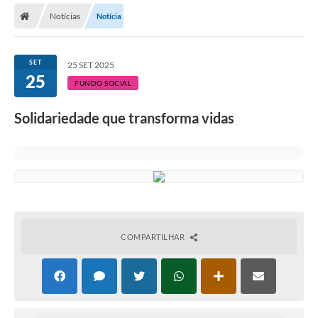
Notícias
Notícia
Licitações / PCA
Concessão Pública
SET
25 SET 2025
25
Transparência
FUNDO SOCIAL
Legislação
Solidariedade que transforma vidas
Contratos
Galeria de Fotos
Ouvidoria
Arquivos para Download
COMPARTILHAR
Carta de Serviços
Notícias
Obras