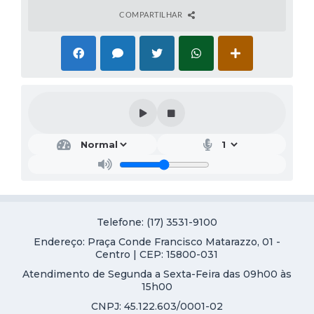
Galeria de Vídeos
COMPARTILHAR
Projetos
Links
Telefones Úteis
A Prefeitura
Enquete
Jornal
Agenda
Telefone: (17) 3531-9100
SIC
Endereço: Praça Conde Francisco Matarazzo, 01 -
Centro | CEP: 15800-031
Diário Oficial
Atendimento de Segunda a Sexta-Feira das 09h00 às
Contato
15h00
CNPJ: 45.122.603/0001-02
Editais