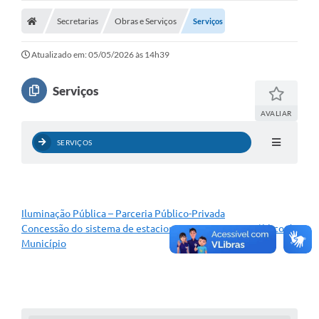
Secretarias
Obras e Serviços
Licitações / PCA
Serviços
Concessão Pública
Atualizado em: 05/05/2026 às 14h39
Transparência
Serviços
Legislação
AVALIAR
Contratos
SERVIÇOS
Galeria de Fotos
Ouvidoria
Iluminação Pública – Parceria Público-Privada
Arquivos para Download
Concessão do sistema de estacionamento rotativo público do
Município
Carta de Serviços
Notícias
Obras