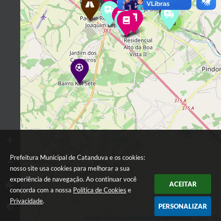
2
2
2
3
Prefeitura Municipal de Catanduva e os cookies:
nosso site usa cookies para melhorar a sua
experiência de navegação. Ao continuar você
ACEITAR
concorda com a nossa
Política de Cookies
e
Privacidade
.
PERSONALIZAR
Leaflet
| Data ©
OpenStreetMap
contributors,
ODbL 1.0.