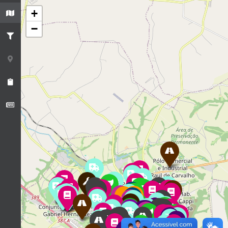
+
−
2
2
2
2