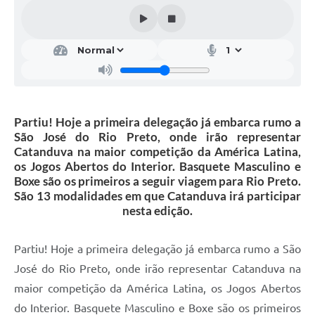
Galeria de Vídeos
Projetos
Links
Telefones Úteis
A Prefeitura
Partiu! Hoje a primeira delegação já embarca rumo a
São José do Rio Preto, onde irão representar
Enquete
Catanduva na maior competição da América Latina,
os Jogos Abertos do Interior. Basquete Masculino e
Jornal
Boxe são os primeiros a seguir viagem para Rio Preto.
São 13 modalidades em que Catanduva irá participar
Agenda
nesta edição.
SIC
Partiu! Hoje a primeira delegação já embarca rumo a São
Diário Oficial
José do Rio Preto, onde irão representar Catanduva na
Contato
maior competição da América Latina, os Jogos Abertos
do Interior. Basquete Masculino e Boxe são os primeiros
Editais