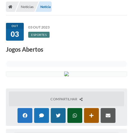
Notícias
Notícia
Licitações / PCA
Concessão Pública
OUT
03 OUT 2023
03
Transparência
ESPORTES
Legislação
Jogos Abertos
Contratos
Galeria de Fotos
Ouvidoria
Arquivos para Download
COMPARTILHAR
Carta de Serviços
Notícias
Obras