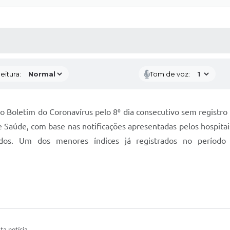
 MÍDIAS
RECEBA NOTÍCIAS
eitura:
Tom de voz:
o Boletim do Coronavírus pelo 8⁰ dia consecutivo sem registro 
de Saúde, com base nas notificações apresentadas pelos hospitai
rados. Um dos menores índices já registrados no períod
ta notícia.