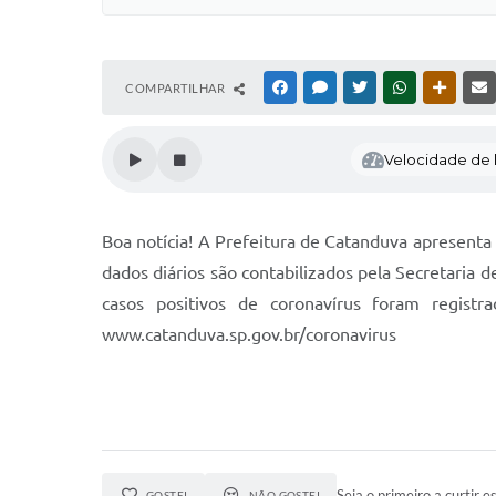
COMPARTILHAR
FACEBOOK
MESSENGER
TWITTER
WHATSAPP
OUTRAS
Velocidade de l
Boa notícia! A Prefeitura de Catanduva apresenta 
dados diários são contabilizados pela Secretaria 
casos positivos de coronavírus foram regist
www.catanduva.sp.gov.br/coronavirus
Seja o primeiro a curtir es
GOSTEI
NÃO GOSTEI