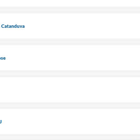
m Catanduva
ose
J