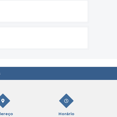
s
dereço
Horário