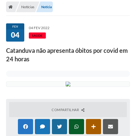
Notícias
Notícia
Licitações / PCA
Concessão Pública
FEV
04 FEV 2022
04
Transparência
SAÚDE
Legislação
Catanduva não apresenta óbitos por covid em
Contratos
24 horas
Galeria de Fotos
Ouvidoria
Arquivos para Download
Carta de Serviços
COMPARTILHAR
Notícias
Obras