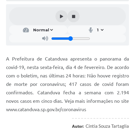
Galeria de Vídeos
Projetos
Links
Telefones Úteis
A Prefeitura
A Prefeitura de Catanduva apresenta o panorama da
Enquete
covid-19, nesta sexta-feira, dia 4 de fevereiro. De acordo
Jornal
com o boletim, nas últimas 24 horas: Não houve registro
de morte por coronavírus; 417 casos de covid foram
Agenda
confirmados. Catanduva fecha a semana com 2.194
SIC
novos casos em cinco dias. Veja mais informações no site
www.catanduva.sp.gov.br/coronavirus
Diário Oficial
Contato
Cíntia Souza Tartaglia
Autor:
Editais