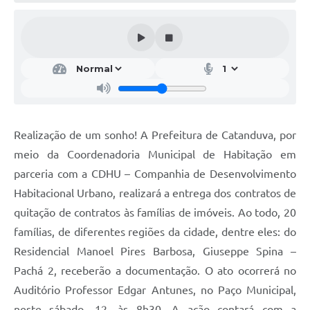
Galeria de Vídeos
Projetos
Links
Telefones Úteis
A Prefeitura
Realização de um sonho! A Prefeitura de Catanduva, por
Enquete
meio da Coordenadoria Municipal de Habitação em
Jornal
parceria com a CDHU – Companhia de Desenvolvimento
Habitacional Urbano, realizará a entrega dos contratos de
Agenda
quitação de contratos às famílias de imóveis. Ao todo, 20
SIC
famílias, de diferentes regiões da cidade, dentre eles: do
Residencial Manoel Pires Barbosa, Giuseppe Spina –
Diário Oficial
Pachá 2, receberão a documentação. O ato ocorrerá no
Contato
Auditório Professor Edgar Antunes, no Paço Municipal,
Editais
neste sábado, 12, às 8h30. A ação contará com a