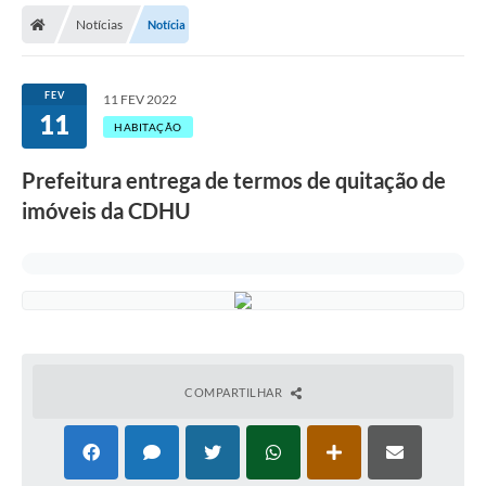
Notícias
Notícia
Licitações / PCA
Concessão Pública
FEV
11 FEV 2022
11
Transparência
HABITAÇÃO
Legislação
Prefeitura entrega de termos de quitação de
Contratos
imóveis da CDHU
Galeria de Fotos
Ouvidoria
Arquivos para Download
Carta de Serviços
COMPARTILHAR
Notícias
Obras