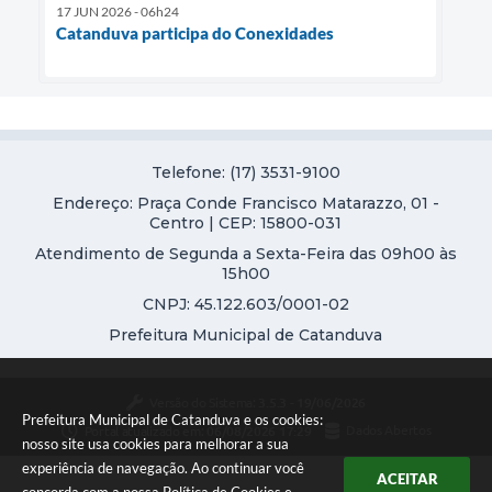
17 JUN 2026 - 06h24
Catanduva participa do Conexidades
Telefone: (17) 3531-9100
Endereço: Praça Conde Francisco Matarazzo, 01 -
Centro | CEP: 15800-031
Atendimento de Segunda a Sexta-Feira das 09h00 às
15h00
CNPJ: 45.122.603/0001-02
Prefeitura Municipal de Catanduva
Versão do Sistema:
3.5.3 - 19/06/2026
Prefeitura Municipal de Catanduva e os cookies:
Portal atualizado em:
06/08/2026 17:29
Dados Abertos
nosso site usa cookies para melhorar a sua
experiência de navegação. Ao continuar você
ACEITAR