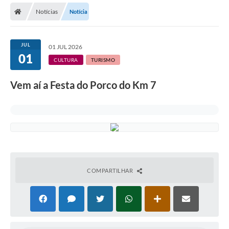
Notícias
Notícia
Licitações / PCA
Concessão Pública
JUL
01 JUL 2026
01
Transparência
CULTURA
TURISMO
Legislação
Vem aí a Festa do Porco do Km 7
Contratos
Galeria de Fotos
Ouvidoria
Arquivos para Download
COMPARTILHAR
Carta de Serviços
Notícias
Obras