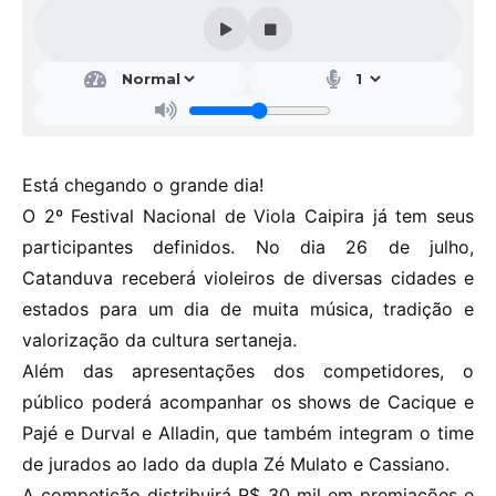
Galeria de Vídeos
Projetos
Links
Telefones Úteis
Está chegando o grande dia!
A Prefeitura
O 2º Festival Nacional de Viola Caipira já tem seus
Enquete
participantes definidos. No dia 26 de julho,
Jornal
Catanduva receberá violeiros de diversas cidades e
estados para um dia de muita música, tradição e
Agenda
valorização da cultura sertaneja.
SIC
Além das apresentações dos competidores, o
público poderá acompanhar os shows de Cacique e
Diário Oficial
Pajé e Durval e Alladin, que também integram o time
Contato
de jurados ao lado da dupla Zé Mulato e Cassiano.
Editais
A competição distribuirá R$ 30 mil em premiações e