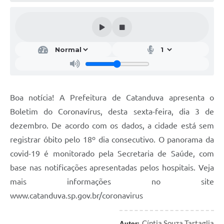
Galeria de Vídeos
Projetos
Links
Telefones Úteis
A Prefeitura
Boa notícia! A Prefeitura de Catanduva apresenta o
Enquete
Boletim do Coronavírus, desta sexta-feira, dia 3 de
Jornal
dezembro. De acordo com os dados, a cidade está sem
registrar óbito pelo 18º dia consecutivo. O panorama da
Agenda
covid-19 é monitorado pela Secretaria de Saúde, com
SIC
base nas notificações apresentadas pelos hospitais. Veja
mais informações no site
Diário Oficial
www.catanduva.sp.gov.br/coronavirus
Contato
Editais
Cíntia Souza Tartaglia
Autor: