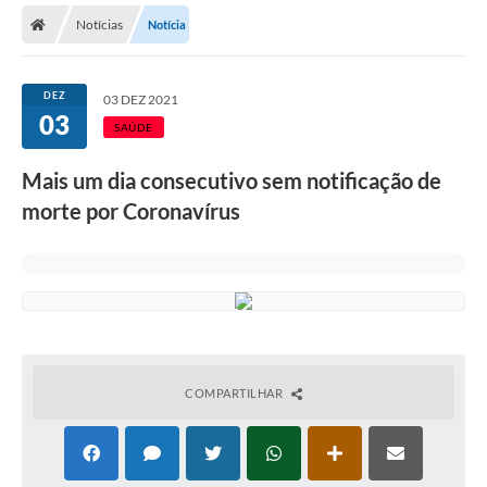
Notícias
Notícia
Licitações / PCA
Concessão Pública
DEZ
03 DEZ 2021
03
Transparência
SAÚDE
Legislação
Mais um dia consecutivo sem notificação de
Contratos
morte por Coronavírus
Galeria de Fotos
Ouvidoria
Arquivos para Download
Carta de Serviços
COMPARTILHAR
Notícias
Obras